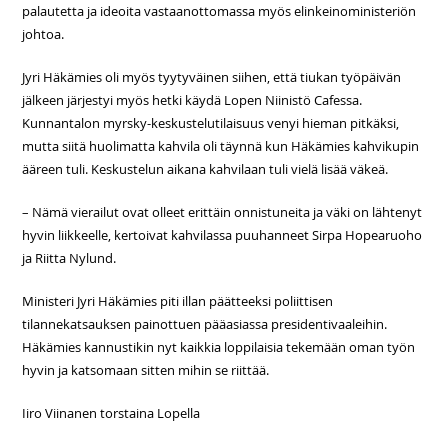
palautetta ja ideoita vastaanottomassa myös elinkeinoministeriön
johtoa.
Jyri Häkämies oli myös tyytyväinen siihen, että tiukan työpäivän
jälkeen järjestyi myös hetki käydä Lopen Niinistö Cafessa.
Kunnantalon myrsky-keskustelutilaisuus venyi hieman pitkäksi,
mutta siitä huolimatta kahvila oli täynnä kun Häkämies kahvikupin
ääreen tuli. Keskustelun aikana kahvilaan tuli vielä lisää väkeä.
– Nämä vierailut ovat olleet erittäin onnistuneita ja väki on lähtenyt
hyvin liikkeelle, kertoivat kahvilassa puuhanneet Sirpa Hopearuoho
ja Riitta Nylund.
Ministeri Jyri Häkämies piti illan päätteeksi poliittisen
tilannekatsauksen painottuen pääasiassa presidentivaaleihin.
Häkämies kannustikin nyt kaikkia loppilaisia tekemään oman työn
hyvin ja katsomaan sitten mihin se riittää.
Iiro Viinanen torstaina Lopella