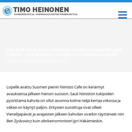
TIMO HEINONEN
KANSANEDUSTAJA, KUNNANVALTUUSTON PUHEENJOHTAJA
Ben Zyskowicz ja Jyri Häkämies vierailivat Lopen Niinistö
Cafessa – Ensi torstaina ministeri Iiro Viinanen Lopelle
UUTISET
,
SUNNUNTAINA 15.01.2012
Lopelle avattu Suomen pienin Niinistö Cafe on kerännyt
avauksensa jälkeen hienon suosion. Sauli Niinistön tukijoiden
pyörittämä kahvila on ollut avoinna kolme neljä kertaa viikossa ja
väkeä on käynyt paljon. Erityisen suosittuja ovat olleet
Vierailijapäivät ja avajaisten jälkeen kahvilan ovatkin täyttäneet niin
Ben Zyskowicz kuin elinkeinoministeri Jyri Häkämieskin.