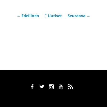
← Edellinen
￪ Uutiset
Seuraava →
b
a
x
r
,