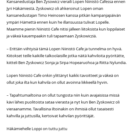
Kansanedustaja Ben Zysowicz vieraili Lopen Niinistö Cafessa ennen
Jyri Häkämiestä. Zyskowicz oli ahkeroinut Lopen oman
kansanedustajan Timo Heinosen kanssa pitkän kampanjapäivän
ympäri Hämettä ennen kuin he illansuussa tulivat Lopelle.
Maamme pienin Niinistö Cafe nitisi jälleen liitoksista kun loppilaiset
ja väkeä kauempaakin tuli tapaamaan Zyskowicziä.
– Erittäin viihtyisä tämä Lopen Niinistö Cafe ja tunnelma on hyvä.
Kiitokset teille kaikille talkoolaisille jotka näitä kahviloita pyöritätte,
kiitteli Ben Zyskowicz Sonja ja Sirpa Hopearuohoa ja Riitta Nylundia.
Lopen Niinistö Cafe onkin ylittänyt kaikki tavoitteet ja väkeä on
ollut joka ilta kun kahvila on ollut avoinna liikkeellä hyvin.
– Tapahtumailtoina on ollut tungosta niin kuin avajaisissa missä
kävi lähes puolitoista sataa vierasta ja nyt kun Ben Zyskowicz oli
vieraanamme. Tavallisina iltoinakin on ihmisiä ollut tasaisesti
kahvilla ja juttusilla, kertoivat kahvilan pyörittäjät.
Häkämiehelle Loppi on tuttu juttu