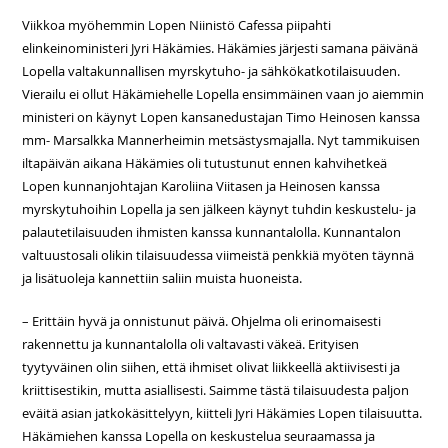
Viikkoa myöhemmin Lopen Niinistö Cafessa piipahti
elinkeinoministeri Jyri Häkämies. Häkämies järjesti samana päivänä
Lopella valtakunnallisen myrskytuho- ja sähkökatkotilaisuuden.
Vierailu ei ollut Häkämiehelle Lopella ensimmäinen vaan jo aiemmin
ministeri on käynyt Lopen kansanedustajan Timo Heinosen kanssa
mm- Marsalkka Mannerheimin metsästysmajalla. Nyt tammikuisen
iltapäivän aikana Häkämies oli tutustunut ennen kahvihetkeä
Lopen kunnanjohtajan Karoliina Viitasen ja Heinosen kanssa
myrskytuhoihin Lopella ja sen jälkeen käynyt tuhdin keskustelu- ja
palautetilaisuuden ihmisten kanssa kunnantalolla. Kunnantalon
valtuustosali olikin tilaisuudessa viimeistä penkkiä myöten täynnä
ja lisätuoleja kannettiin saliin muista huoneista.
– Erittäin hyvä ja onnistunut päivä. Ohjelma oli erinomaisesti
rakennettu ja kunnantalolla oli valtavasti väkeä. Erityisen
tyytyväinen olin siihen, että ihmiset olivat liikkeellä aktiivisesti ja
kriittisestikin, mutta asiallisesti. Saimme tästä tilaisuudesta paljon
eväitä asian jatkokäsittelyyn, kiitteli Jyri Häkämies Lopen tilaisuutta.
Häkämiehen kanssa Lopella on keskustelua seuraamassa ja