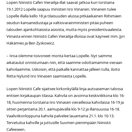
Lopen Niinistö Cafen Vierailija-illat saavat jatkoa kun torstaina
19.1.2012 Lopelle saapuu ministeri Iiro Viinanen. Viinanen tulee
Lopelle illalla kello 18 ja tilaisuuden alussa pitkäaikainen Riihimäen
seudun kansanedustaja ja valtiovarainministeri pitää puheen
talouden ajankohtaisista asioista, mutta myös presidentivaaleista.
Viinasta ennen Niinistö Cafen Vierailija-illoissa ovat käyneet mm. Jyri
Häkämies ja Ben Zyskowicz.
– Iiroa olemme toivoneet monta kertaa Lopelle. Nyt saimme
aikataulut onnistumaan niin, että saamme odottamamme vieraan
kahvilaamme. Uskoisin, että paikalle kannattaa jälleen tulla, iloitsi
Riitta Nylund Iiro Viinasen saamisesta Lopelle.
Lopen Niinistö Cafe sijaitsee kirkonkylällä linja-autoaseman talossa
entisen kirjakaupan tilassa. Kahvila on avoinna keskiviikkona klo 16-
18, huomenna torstaina Iiro Viinasen vieraillessa kahvilassa 16-19 ja
sitten perjantaina 20.1. aamupäivällä klo 9-12 ja illansuussa 16-18.
Vaaliviikonloppuna kahvila palvelee lauantaina 21.1. klo 10-13.
Tervetuloa kahville ja juttusille Suomen pienimpään Niinistö
Cafeeseen.