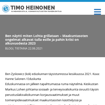
TIMO HEINONEN
KANSANEDUSTAJA, KUNNANVALTUUSTON PUHEENJOHTAJA
Ben näytti miten Lohta grillataan – Maakuntasoten
ongelmat alkavat tulla esille ja pahin kriisi on
alkuvuodesta 2023
BLOGI
,
TIISTAINA 22.06.2021
Ben Zyskowicz (kok) eduskunnan täysistunnossa kesäkuussa 2021. Kuva:
Hanne Salonen / Eduskunta
Eduskunnassa on jälleen tapahtumassa ruma näytelmä. Keskustan
Markus Lohen johtama sosiaali- ja terveysvaliokunta sivuutti täysin
perustuslakivaliokunnan korjausvaatimukset ja muut
toimenpidevaatimukset maakuntasoten käsittelyssä ja