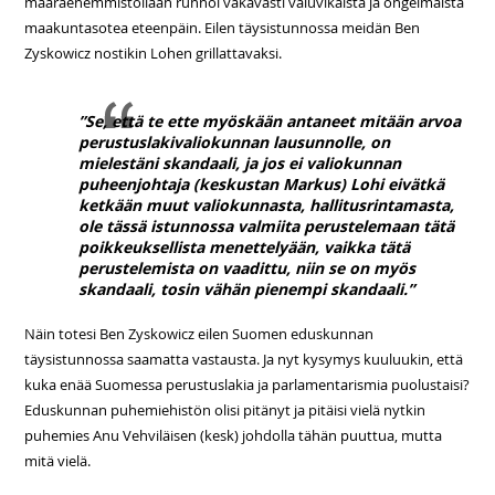
määräenemmistöllään runnoi vakavasti valuvikaista ja ongelmaista
maakuntasotea eteenpäin. Eilen täysistunnossa meidän Ben
Zyskowicz nostikin Lohen grillattavaksi.
”Se, että te ette myöskään antaneet mitään arvoa
perustuslakivaliokunnan lausunnolle, on
mielestäni skandaali, ja jos ei valiokunnan
puheenjohtaja (keskustan Markus) Lohi eivätkä
ketkään muut valiokunnasta, hallitusrintamasta,
ole tässä istunnossa valmiita perustelemaan tätä
poikkeuksellista menettelyään, vaikka tätä
perustelemista on vaadittu, niin se on myös
skandaali, tosin vähän pienempi skandaali.”
Näin totesi Ben Zyskowicz eilen Suomen eduskunnan
täysistunnossa saamatta vastausta. Ja nyt kysymys kuuluukin, että
kuka enää Suomessa perustuslakia ja parlamentarismia puolustaisi?
Eduskunnan puhemiehistön olisi pitänyt ja pitäisi vielä nytkin
puhemies Anu Vehviläisen (kesk) johdolla tähän puuttua, mutta
mitä vielä.