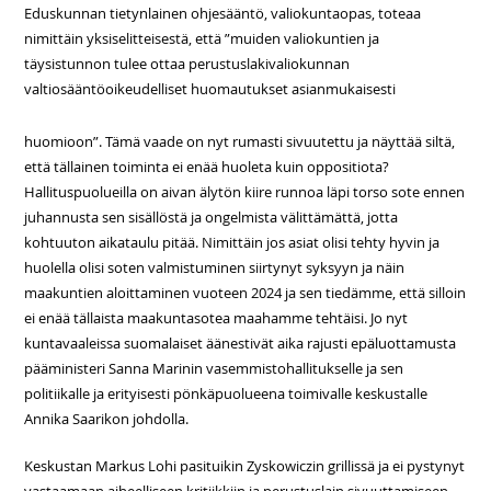
Eduskunnan tietynlainen ohjesääntö, valiokuntaopas, toteaa
nimittäin yksiselitteisestä, että ”muiden valiokuntien ja
täysistunnon tulee ottaa perustuslakivaliokunnan
valtiosääntöoikeudelliset huomautukset asianmukaisesti
huomioon”. Tämä vaade on nyt rumasti sivuutettu ja näyttää siltä,
että tällainen toiminta ei enää huoleta kuin oppositiota?
Hallituspuolueilla on aivan älytön kiire runnoa läpi torso sote ennen
juhannusta sen sisällöstä ja ongelmista välittämättä, jotta
kohtuuton aikataulu pitää. Nimittäin jos asiat olisi tehty hyvin ja
huolella olisi soten valmistuminen siirtynyt syksyyn ja näin
maakuntien aloittaminen vuoteen 2024 ja sen tiedämme, että silloin
ei enää tällaista maakuntasotea maahamme tehtäisi. Jo nyt
kuntavaaleissa suomalaiset äänestivät aika rajusti epäluottamusta
pääministeri Sanna Marinin vasemmistohallitukselle ja sen
politiikalle ja erityisesti pönkäpuolueena toimivalle keskustalle
Annika Saarikon johdolla.
Keskustan Markus Lohi pasituikin Zyskowiczin grillissä ja ei pystynyt