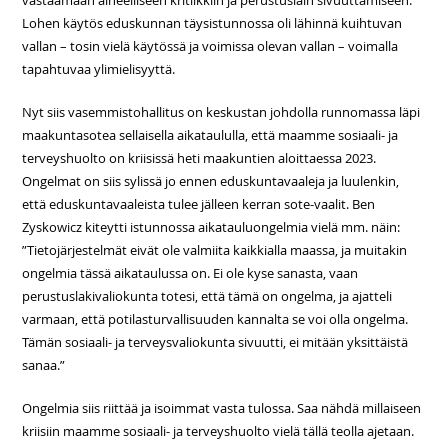
vastaamaan aiheelliseen kritiikkiin ja perustuslain sivuuttamiseen.
Lohen käytös eduskunnan täysistunnossa oli lähinnä kuihtuvan
vallan – tosin vielä käytössä ja voimissa olevan vallan – voimalla
tapahtuvaa ylimielisyyttä.
Nyt siis vasemmistohallitus on keskustan johdolla runnomassa läpi
maakuntasotea sellaisella aikataululla, että maamme sosiaali- ja
terveyshuolto on kriisissä heti maakuntien aloittaessa 2023.
Ongelmat on siis sylissä jo ennen eduskuntavaaleja ja luulenkin,
että eduskuntavaaleista tulee jälleen kerran sote-vaalit. Ben
Zyskowicz kiteytti istunnossa aikatauluongelmia vielä mm. näin:
”Tietojärjestelmät eivät ole valmiita kaikkialla maassa, ja muitakin
ongelmia tässä aikataulussa on. Ei ole kyse sanasta, vaan
perustuslakivaliokunta totesi, että tämä on ongelma, ja ajatteli
varmaan, että potilasturvallisuuden kannalta se voi olla ongelma.
Tämän sosiaali- ja terveysvaliokunta sivuutti, ei mitään yksittäistä
sanaa.”
Ongelmia siis riittää ja isoimmat vasta tulossa. Saa nähdä millaiseen
kriisiin maamme sosiaali- ja terveyshuolto vielä tällä teolla ajetaan.