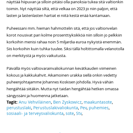
näyttää hiipuvan ja silloin pitäisi olla panoksia tukea sitä valtionkin
toimin. Nyt näyttää siltä, että velkaa on 2023 jo niin paljon, että
lasten ja lastenlasten hartiat ei niitä kestä enää kantamaan.
Puheessani mm. hieman hahmottelin sitä, että jos valtionvelan
korot nousivat pari kolme prosenttiyksikköä niin silloin jo pelkkiin
korkoihin menisi rahaa noin 5 miljardia euroa nykyistä enemmän.
Siis korkoihin kuin tuhka tuulee. Siksi tällä holtittomalla velanotolla
on merkitystä ja myös vaikutusta.
Päivällä myös valtiovarainvaliokunnan kevätkauden viimeinen
kokous ja kakkukahvit. Aikamoinen urakka siellä onkin vedetty
puheenjohtajamme Johannes Koskisen johdolla. Hyvä vähän
hengähtää siitäkin. Mutta nyt taidan hengähtää hetken omassa
sängyssäni ja huomenna jatketaan.
Tagit:
Anu Vehviläinen
,
Ben Zyskowicz
,
maakuntasote
,
perustuslaki
,
Perustuslakivaliokunta
,
Pev
,
puhemies
,
sosiaali- ja terveysvaliokunta
,
sote
,
Stv
,