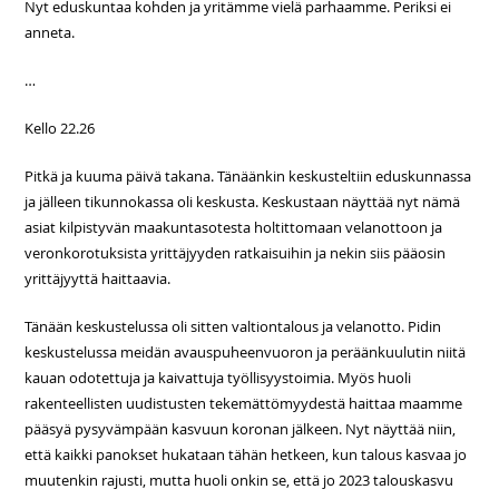
Nyt eduskuntaa kohden ja yritämme vielä parhaamme. Periksi ei
anneta.
…
Kello 22.26
Pitkä ja kuuma päivä takana. Tänäänkin keskusteltiin eduskunnassa
ja jälleen tikunnokassa oli keskusta. Keskustaan näyttää nyt nämä
asiat kilpistyvän maakuntasotesta holtittomaan velanottoon ja
veronkorotuksista yrittäjyyden ratkaisuihin ja nekin siis pääosin
yrittäjyyttä haittaavia.
Tänään keskustelussa oli sitten valtiontalous ja velanotto. Pidin
keskustelussa meidän avauspuheenvuoron ja peräänkuulutin niitä
kauan odotettuja ja kaivattuja työllisyystoimia. Myös huoli
rakenteellisten uudistusten tekemättömyydestä haittaa maamme
pääsyä pysyvämpään kasvuun koronan jälkeen. Nyt näyttää niin,
että kaikki panokset hukataan tähän hetkeen, kun talous kasvaa jo
muutenkin rajusti, mutta huoli onkin se, että jo 2023 talouskasvu