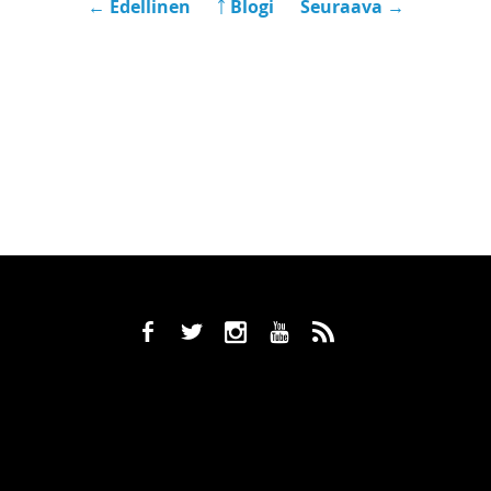
← Edellinen
￪ Blogi
Seuraava →
b
a
x
r
,