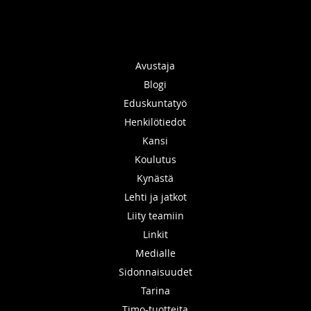
Avustaja
Blogi
Eduskuntatyö
Henkilötiedot
Kansi
Koulutus
Kynästä
Lehti ja jatkot
Liity teamiin
Linkit
Medialle
Sidonnaisuudet
Tarina
Timo-tuotteita