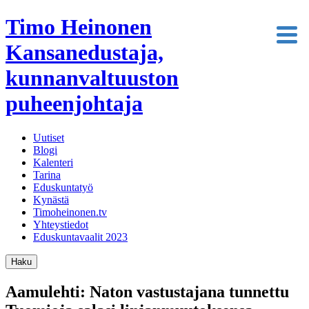
Timo Heinonen
Kansanedustaja,
kunnanvaltuuston
puheenjohtaja
Uutiset
Blogi
Kalenteri
Tarina
Eduskuntatyö
Kynästä
Timoheinonen.tv
Yhteystiedot
Eduskuntavaalit 2023
Haku
Aamulehti: Naton vastustajana tunnettu