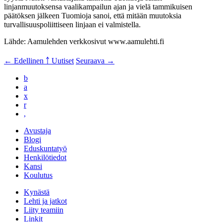
linjanmuutoksensa vaalikampailun ajan ja vielä tammikuisen
päätöksen jälkeen Tuomioja sanoi, että mitään muutoksia
turvallisuuspoliittiseen linjaan ei valmistella.
Lähde: Aamulehden verkkosivut www.aamulehti.fi
← Edellinen
￪ Uutiset
Seuraava →
b
a
x
r
,
Avustaja
Blogi
Eduskuntatyö
Henkilötiedot
Kansi
Koulutus
Kynästä
Lehti ja jatkot
Liity teamiin
Linkit