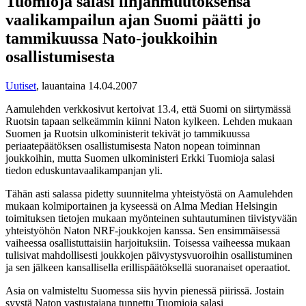
Tuomioja salasi linjanmuutoksensa
vaalikampailun ajan Suomi päätti jo
tammikuussa Nato-joukkoihin
osallistumisesta
Uutiset
,
lauantaina 14.04.2007
Aamulehden verkkosivut kertoivat 13.4, että Suomi on siirtymässä
Ruotsin tapaan selkeämmin kiinni Naton kylkeen. Lehden mukaan
Suomen ja Ruotsin ulkoministerit tekivät jo tammikuussa
periaatepäätöksen osallistumisesta Naton nopean toiminnan
joukkoihin, mutta Suomen ulkoministeri Erkki Tuomioja salasi
tiedon eduskuntavaalikampanjan yli.
Tähän asti salassa pidetty suunnitelma yhteistyöstä on Aamulehden
mukaan kolmiportainen ja kyseessä on Alma Median Helsingin
toimituksen tietojen mukaan myönteinen suhtautuminen tiivistyvään
yhteistyöhön Naton NRF-joukkojen kanssa. Sen ensimmäisessä
vaiheessa osallistuttaisiin harjoituksiin. Toisessa vaiheessa mukaan
tulisivat mahdollisesti joukkojen päivystysvuoroihin osallistuminen
ja sen jälkeen kansallisella erillispäätöksellä suoranaiset operaatiot.
Asia on valmisteltu Suomessa siis hyvin pienessä piirissä. Jostain
syystä Naton vastustajana tunnettu Tuomioja salasi