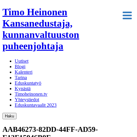
Timo Heinonen
Kansanedustaja,
kunnanvaltuuston
puheenjohtaja
Uutiset
Blogi
Kalenteri
Tarina
Eduskuntatyö
Kynästä
Timoheinonen.tv
Yhteystiedot
Eduskuntavaalit 2023
Haku
AAB46273-82DD-44FF-AD59-