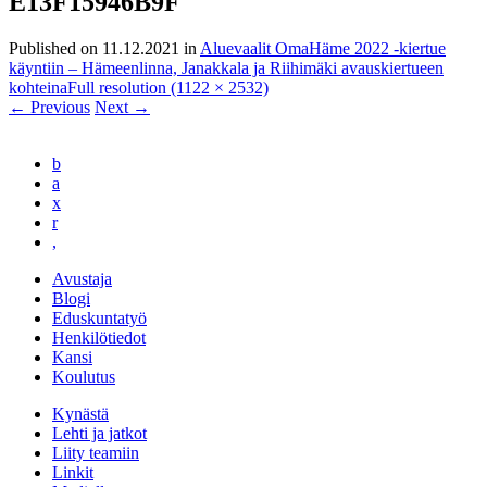
E13F15946B9F
Published on
11.12.2021
in
Aluevaalit OmaHäme 2022 -kiertue
käyntiin – Hämeenlinna, Janakkala ja Riihimäki avauskiertueen
kohteina
Full resolution (1122 × 2532)
←
Previous
Next
→
b
a
x
r
,
Avustaja
Blogi
Eduskuntatyö
Henkilötiedot
Kansi
Koulutus
Kynästä
Lehti ja jatkot
Liity teamiin
Linkit