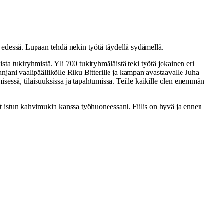
ta edessä. Lupaan tehdä nekin työtä täydellä sydämellä.
sta tukiryhmistä. Yli 700 tukiryhmäläistä teki työtä jokainen eri
anjani vaalipäällikölle Riku Bitterille ja kampanjavastaavalle Juha
misessä, tilaisuuksissa ja tapahtumissa. Teille kaikille olen enemmän
yt istun kahvimukin kanssa työhuoneessani. Fiilis on hyvä ja ennen