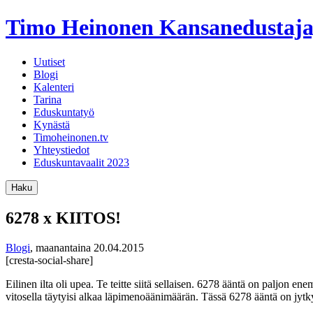
Timo Heinonen
Kansanedustaja
Uutiset
Blogi
Kalenteri
Tarina
Eduskuntatyö
Kynästä
Timoheinonen.tv
Yhteystiedot
Eduskuntavaalit 2023
Haku
6278 x KIITOS!
Blogi
,
maanantaina 20.04.2015
[cresta-social-share]
Eilinen ilta oli upea. Te teitte siitä sellaisen. 6278 ääntä on paljon e
vitosella täytyisi alkaa läpimenoäänimäärän. Tässä 6278 ääntä on jytky