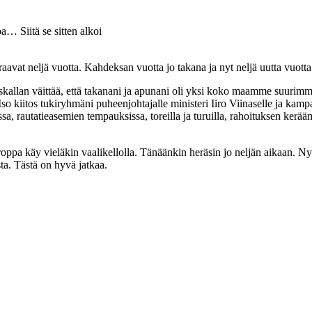
a… Siitä se sitten alkoi
uraavat neljä vuotta. Kahdeksan vuotta jo takana ja nyt neljä uutta vuot
Uskallan väittää, että takanani ja apunani oli yksi koko maamme suurimmi
so kiitos tukiryhmäni puheenjohtajalle ministeri Iiro Viinaselle ja kamp
sa, rautatieasemien tempauksissa, toreilla ja turuilla, rahoituksen kerää
roppa käy vieläkin vaalikellolla. Tänäänkin heräsin jo neljän aikaan. N
a. Tästä on hyvä jatkaa.