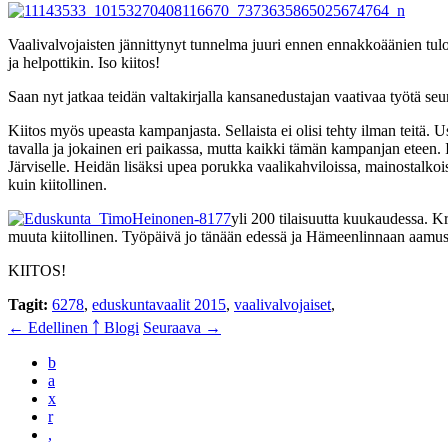
Vaalivalvojaisten jännittynyt tunnelma juuri ennen ennakkoäänien tulo
ja helpottikin. Iso kiitos!
Saan nyt jatkaa teidän valtakirjalla kansanedustajan vaativaa työtä se
Kiitos myös upeasta kampanjasta. Sellaista ei olisi tehty ilman teitä. 
tavalla ja jokainen eri paikassa, mutta kaikki tämän kampanjan eteen. I
Järviselle. Heidän lisäksi upea porukka vaalikahviloissa, mainostalkois
kuin kiitollinen.
yli 200 tilaisuutta kuukaudessa. K
muuta kiitollinen. Työpäivä jo tänään edessä ja Hämeenlinnaan aamust
KIITOS!
Tagit:
6278
,
eduskuntavaalit 2015
,
vaalivalvojaiset
,
← Edellinen
￪ Blogi
Seuraava →
b
a
x
r
,