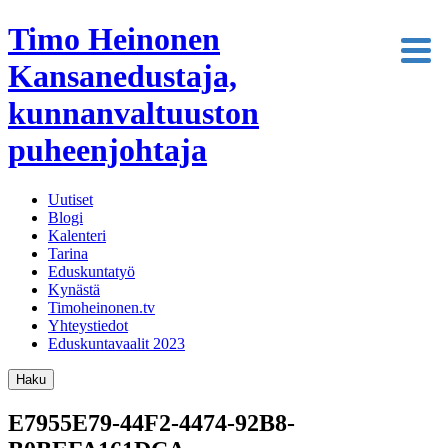
Timo Heinonen
Kansanedustaja,
kunnanvaltuuston
puheenjohtaja
Uutiset
Blogi
Kalenteri
Tarina
Eduskuntatyö
Kynästä
Timoheinonen.tv
Yhteystiedot
Eduskuntavaalit 2023
Haku
E7955E79-44F2-4474-92B8-