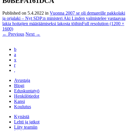
B0BEFA161DCA
Published on
5.4.2022
in
Vuonna 2007 se oli demareille pakkolaki
ja orjalaki – Nyt SDP:n ministeri Aki Linden valmistelee vastaavaa
lakia hoitajien määräämiseksi lakosta töihin
Full resolution (1200 ×
1600)
←
Previous
Next
→
b
a
x
r
,
Avustaja
Blogi
Eduskuntatyö
Henkilötiedot
Kansi
Koulutus
Kynästä
Lehti ja jatkot
Liity teamiin