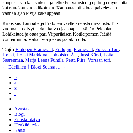
kaupasta saa kalastuksen ja retkeilyn varusteet ja jutut ja myös totta
kai rautakaupan valikoiman. Kannattaa piipahtaa palvelevaan
vanhan ajan kivijalkakauppaan.
Kiitos siis Tompalle ja Erälopen väelle kivoista messuista. Ensi
vuonna taas. Nyt taidan kaivaa jääkaapista vähän Pekkalan
Lohikeittoa ja ottaa pari Viipurilaisen Kotileipomon Jäärää
voimariinillä. Vähän voi joskus jääräkin olla.
Tagit:
Erälopen Erämessut
,
Eräloppi
,
Erämessut
,
Forssan Tori
,
Holjat
,
Holjat Markkinat
,
Jokioisten Äiti
,
Jussi Kärki
,
Lotta
Saarenmaa
,
Marja-Leena Puntila
,
Pertti Piira
,
Vorssan tori
,
← Edellinen
￪ Blogi
Seuraava →
b
a
x
r
,
Avustaja
Blogi
Eduskuntatyö
Henkilötiedot
Kansi