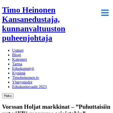
Timo Heinonen
Kansanedustaja,
kunnanvaltuuston
puheenjohtaja
Uutiset
Blogi
Kalenteri
Tarina
Eduskuntatyö
Kynästä
Timoheinonen.tv
Yhteystiedot
Eduskuntavaalit 2023
Haku
Vorssan Holjat markkinat – ”Puhuttaisiin