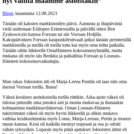
nyt välillä maamme asioistakin”
Blogi
,
lauantaina 12.08.2023
Tänään oli kaksien markkinoiden päivä. Aamusta ja iltapäivästä
vielä uudestaan Erälopen Erämessuilla ja päivällä sitten Ben
Zyskowiczin kanssa Forssan tai siis Vorssan Holjilla.
Kaksipäiväinen Forssan kaupunkifestivaali jatkui tänään perinteisillä
markkinoilla ja meillä oli torilla totta kai myös oma teltta paikalla.
Tänään oltiin liikkeellä OmaHämeen kokoomusryhmällä, mutta
mukana oli myös siis Benkku ja paikallisia Forssan ja Lounais-
Hämeen kokoomusvaikuttajia.
Mun rakas Jokioisten äiti eli Marja-Leena Puntila oli taas niin oma
itsensä Vorssan torilla. Ihana!
Väkeä kesäisen aurinkoisella torilla riittikin. Aika-ajoin väkeä oli
tulossa juttusille aina jonoksi asti ja monta mukavaa ja ihanaakin
kohtaamista markkinavilskeessä. Oman Lounais-Hämeen
tukiryhmäni väkeä oli myös hyvin liikkeellä ja olikin mukava
vaihtaa kesäkuulumisia myös Lotan, Marja-Leenan, Pertin ja monen
muun kanssa. Kesä oli kaikilla mennyt nopeasti ja osa jo odotti
vähän syksyäkin. Lupasin myös pitää ajatukset Jokioisten äitini eli