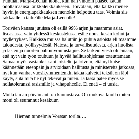
Puntilan Marja-Leenan luona, kun hän vihdoin pääsee kauan
odottamaansa lonkkaleikkaukseen. Toivotaan, että kaikki menee
hyvin ja energiapakkauksen menokin helpottuu taas. Voimia siis
rakkaalle ja tärkeälle Marja-Leenalle!
Toriväen kanssa jutuissa oli esillä 99% arjen ja maamme asiat.
Itseasiassa vain yhdessä keskustelussa esille nousi kesän kohut ja
myllerrykset. Kaikissa muissa haluttiin jo puhua asioista eli maamme
taloudesta, työllisyydestä, Natosta ja turvallisuudesta, arjen huolista
ja lasten ja nuorten pahoinvoinnista jne. Se tärkein viesti oli tänään,
että nyt vain työn touhuun ja hyvää hallitusohjelmaa toteuttamaan.
Samaa myös vastauksissani toistelin ja toivoin, että nyt katse
käännetään eteenpäin ja arvioidaan hallitusta ja ministereitä jatkossa,
nyt kun vanhat vuosikymmentenkin takaa kaivetut tekstit on läpi
käyty, siitä mitä he nyt tekevät ja miten. Ja tässä pätee myös se
nollatoleranssi rasismille ja vihapuheelle. Ei enää – ei uusia.
Mutta tämän päivän anti oli kannustava. Oli mukava kuulla miten
moni oli seurannut kesäkuun
Hieman tunnelmia Vorssan torilta….