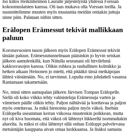
Iso kiitos Heikinheimon Lauralle järjestelyistä yhdessä Forssan
kokoomuslaisten kanssa. Oli taas mukava olla Vorssan torilla. Ja
suunnittelimme muuten myös muutamia meidän omiakin juttuja
sinne päin. Palataan niihin sitten.
Erälopen Erämessut tekivät mallikkaan
paluun
Koronavuosien tauon jälkeen myös Erälopen Erämessut tekivät
tänään paluun. Erämessutunnelmaan pääsinkin jo hyvin seiskan
jälkeen aamulenkillä, kun Niitulla seuranani oli hirvilehmä
kakkosvasojen kanssa. Olikin rohkea ja rauhallinen kolmikko ja
hetken aikaan Heinonen jo mietti, että pitääkö tässä meikäpojan
lähteä väistämään. No, ei tarvinnut. Lopulta emo johdatteli vasansa
Rantamaan takametsään.
No, minä sitten aamupalan jälkeen Järvisen Tompan Erälopelle.
Siellä oli koko viikko tehty valmisteluja Erämessuja varten ja
viimeisen päälle olikin tehty. Paljon nähtävää ja koettavaa ja paljon
myös ostettavaa. Ja mikä hienointa paljon myös väkeä. Itsehän
Erälopella useamman kerran viikossa muutenkin poikkean, mutta
nyt oli kiva huomata, että väkeä oli lähtenyt liikkeellä isommaltakin
alueelta. Ja miksi ei olisi lähtenyt sillä onhan Eräloppi palvelevana
metsästäjän kauppana aivan omaa luokkaansa. Ja lisäksi samasta