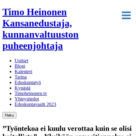
Timo Heinonen
Kansanedustaja,
kunnanvaltuuston
puheenjohtaja
Uutiset
Blogi
Kalenteri
Tarina
Eduskuntatyö
Kynästä
Timoheinonen.tv
Yhteystiedot
Eduskuntavaalit 2023
Haku
”Työntekoa ei kuulu verottaa kuin se olisi