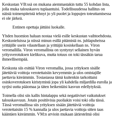
Keskustan VB:ssä on mukana aiemmastakin tuttu 55 kohdan lista,
jolla muka talouskasvu tuplaantuisi. Todellisuudessa hallitus on
näistä toimenpiteistä tehnyt jo yli puolet ja loppujen toteuttamisessa
ei ole järkeä.
Entinen opettaja jättäisi luokalle.
Yhden huomion haluan nostaa vielä esille keskustan vaihtoehdosta.
Keskusteluissa ja niissä minun esillä pitämistä ns. juhlapuheissa
yrittäjille usein vilautellaan ja yrittäjiä kosiskellaan ns. Viron
veromallilla. Viron veromallista on syntynyt sellainen hyvän
yritysverotuksen kielikuva, mutta totuus on toki tässäkin tarua
ihmeellisempää.
Keskusta siis esittää Viron veromallia, jossa yrityksen sisälle
jätettäviä voittoja verotettaisiin kevyemmin ja ulos omistajille
jaettavia kireämmin. Tosiasiassa tämä kuitenkin tarkoittaisi
osinkoverotuksen kiristymistä jopa yli kahdella miljardilla eurolla ja
syrjisi uutta pääomaa ja täten heikentäisi kasvun edellytyksiä.
Toimella olisi siis kallis hintalappu sekä negatiiviset vaikutukset
talouskasvuun. Jotain positiivisia puoliakin voisi toki olla tässä.
Tässä veromallissa siis yrityksen sisään jätettäviä voittoja
verotettaisiin 15 % kannalla ja ulos jaettavia voittoja sitten taas
kääntäen kireämmin. VM:n arvioin mukaan järjestelmä olisi