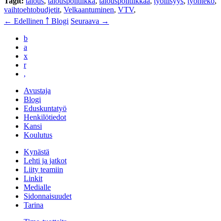
Tagit:
talous
,
talouspolitiikka
,
talouspolitiikkaa
,
työllisyys
,
työnteko
,
vaihtoehtobudjetit
,
Velkaantuminen
,
VTV
,
← Edellinen
￪ Blogi
Seuraava →
b
a
x
r
,
Avustaja
Blogi
Eduskuntatyö
Henkilötiedot
Kansi
Koulutus
Kynästä
Lehti ja jatkot
Liity teamiin
Linkit
Medialle
Sidonnaisuudet
Tarina