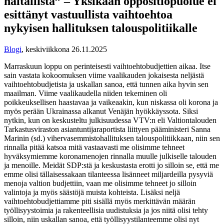
haitallista” – Yksikään oppositiopuolue ei
esittänyt vastuullista vaihtoehtoa
nykyisen hallituksen talouspolitiikalle
Blogi
,
keskiviikkona 26.11.2025
Marraskuun loppu on perinteisesti vaihtoehtobudjettien aikaa. Itse
sain vastata kokoomuksen viime vaalikauden jokaisesta neljästä
vaihtoehtobudjetista ja uskallan sanoa, että tunnen aika hyvin sen
maailman. Viime vaalikaudella niiden tekeminen oli
poikkeuksellisen haastavaa ja vaikeaakin, kun niskassa oli korona ja
myös perään Ukrainassa alkanut Venäjän hyökkäyssota. Siksi
nytkin, kun on keskusteltu julkisuudessa VTV:n eli Valtiontalouden
Tarkastusviraston asiantuntijaraportista liittyen pääministeri Sanna
Marinin (sd.) vihervasemmistohallituksen talouspolitiikkaan, niin sen
rinnalla pitää katsoa mitä vastaavasti me olisimme tehneet
hyväksymiemme koronamenojen rinnalla muulle julkiselle talouden
ja menoille. Meidät SDP:stä ja keskustasta erotti jo silloin se, että me
emme olisi tällaisessakaan tilanteessa lisänneet miljardeilla pysyviä
menoja valtion budjettiin, vaan me olisimme tehneet jo silloin
valintoja ja myös säästöjä muista kohteista. Lisäksi neljä
vaihtoehtobudjettiamme piti sisällä myös merkittävän määrän
työllisyystoimia ja rakenteellisia uudistuksia ja jos niitä olisi tehty
silloin, niin uskallan sanoa, että työllisyystilanteemme olisi nyt