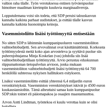
valtion raha tilalle. Työn verotuksessa entinen työväenpuolue
himoitsee maailman kireimpiin kuuluvia marginaaliveroja.
Lopputulemana voisi siis todeta, että SDP peruisi talouskasvun
kannalta kaikista parhaat uudistukset, ja esittää tilalle kasvun
kannalta kaikista huonoimpia keinoja.
Vasemmistoliitto lisäisi työttömyyttä entisestään
No sitten SDP:n lähimmän kumppanipuolueen vasemmistoliiton
vaihtoehtobudjetti. Sen arvovalinnat ovat käsittämättömiä. Korkeasta
työttömyydestä meitä koko ajan arvosteleva ja syyttävä puolue siis
puheenjohtajansa Minja Koskelan (vas) johdolla siis lisää
vaihtoehtobudjetillaan työttömyyttä. Arvio perustuu eduskunnan
riippumattoman tietopalvelun arvioon, jonka mukaan
vasemmistoliiton vaihtoehtobudjetti lisäisi työttömyyttä 64 700
henkilöllä suhteessa nykyisen hallituksen esitykseen.
Lisäksi vasemmistoliitto esittää yhteensä 6,4 miljardin euron
veronkiristyksiä. Vasemmiston verenkiristykset iskivät jo 4500 euron
kuukausiansioihin. Tämä aiheuttaisi samaa kuin kumppanipuolue
SDP:nkin toimet eli pääomapakoa ja osaajien maastamuuttoa.
Arvon Antti Lindtman, työntekoa ei kuulu verottaa kuin se olisi
haitallista.