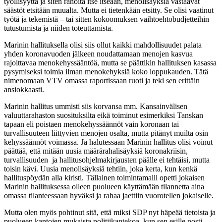
työllisyyttä ja siten rahoita itse itseään, menolisäyksiä vastaavat
säästöt etsitään muualta. Mutta ei tietenkään etsitty. Se olisi vaatinut
työtä ja tekemistä – tai sitten kokoomuksen vaihtoehtobudjetteihin
tutustumista ja niiden toteuttamista.
Marinin hallituksella olisi siis ollut kaikki mahdollisuudet palata
yhden koronavuoden jälkeen noudattamaan menojen kasvua
rajoittavaa menokehyssääntöä, mutta se päättikin hallituksen kasassa
pysymiseksi toimia ilman menokehyksiä koko loppukauden. Tätä
nimenomaan VTV omassa raportissaan ruoti ja teki sen erittäin
ansiokkaasti.
Marinin hallitus ummisti siis korvansa mm. Kansainvälisen
valuuttarahaston suosituksilta eikä toiminut esimerkiksi Tanskan
tapaan eli poistaen menokehyssäännöt vain koronaan tai
turvallisuuteen liittyvien menojen osalta, mutta pitänyt muilta osin
kehyssäännöt voimassa. Ja halutessaan Marinin hallitus olisi voinut
päättää, että mitään uusia määrärahalisäyksiä koronakriisin,
turvallisuuden ja hallitusohjelmakirjausten päälle ei tehtäisi, mutta
toisin kävi. Uusia menolisäyksiä tehtiin, joka kerta, kun kenkä
hallituspöydän alla kiristi. Tällainen toimintamalli opetti jokaisen
Marinin hallituksessa olleen puolueen käyttämään tilannetta aina
omassa tilanteessaan hyväksi ja rahaa jaettiin vuorotellen jokaiselle.
Mutta olen myös pohtinut sitä, että miksi SDP nyt häpeää tietoista ja
puolueen kantojen mukaista politiikantekoa, kun sen esille nosti