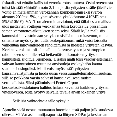
fiskaalisesti erittäin kallis tai veronkorotus tuntuva. Osinkoverotusta
tulisi kiristää vähintään noin 2,1 miljardia yritysten sisälle jätettävien
voittojen matalamman verokannan kompensoimiseksi (veron
alennus 20%=>15% ja yhteisöveron yksikkötuotto 410ME <=>
5%*410ME). VATT on aiemmin arvioinut, että tällaisessa mallissa
ulos jaettavien voittojen verokantaa tulisi korottaa 32 prosenttiin
saman verotuottovaikutuksen saamiseksi. Sikäli kyllä malli siis
kannustaisi investoimaan yrityksen sisällä uuteen kasvuun, mutta
samalla se myös syrjisi uutta osakepääomaa, mikä voisi toisaalta
vaikeuttaa innovaatioiden rahoittamista ja hidastaa yritysten kasvua.
Korkea verokanta olisi haitallinen kasvuyritysten ja startuppien
rahoituksen saannille sekä heikentäisi ulkomaisten yritysten
kannusteita sijoittua Suomeen. Lisäksi malli toisi verojärjestelmään
vahvan kannustimen muuntaa ansiotuloja osakeyhtiön kautta
saaduiksi osingoiksi. Malli voisi myös estää yritysten
kansainvälistymistä ja luoda uusia verosuunnittelumahdollisuuksia,
sillä se poikkeaa varsin selvästi kansainvälisesti muista
veromalleista. Siksi pääministeri Petteri Orpon
keskustaoikeistolainen hallitus haluaa keventää kaikkien yritysten
yhteisöveroa, josta hyötyy selvällä tavalla aivan jokainen yritys.
Sellaisia vaihtoehtoja tälle syksylle.
Ajattelin vielä nostaa muutaman huomion tästä paljon julkisuudessa
olleesta VTV:n asiantuntijaraportista liittyen SDP:n ja keskustan