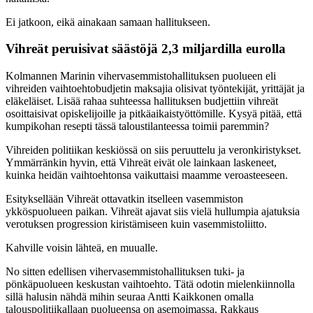
Ei jatkoon, eikä ainakaan samaan hallitukseen.
Vihreät peruisivat säästöjä 2,3 miljardilla eurolla
Kolmannen Marinin vihervasemmistohallituksen puolueen eli
vihreiden vaihtoehtobudjetin maksajia olisivat työntekijät, yrittäjät ja
eläkeläiset. Lisää rahaa suhteessa hallituksen budjettiin vihreät
osoittaisivat opiskelijoille ja pitkäaikaistyöttömille. Kysyä pitää, että
kumpikohan resepti tässä taloustilanteessa toimii paremmin?
Vihreiden politiikan keskiössä on siis peruuttelu ja veronkiristykset.
Ymmärränkin hyvin, että Vihreät eivät ole lainkaan laskeneet,
kuinka heidän vaihtoehtonsa vaikuttaisi maamme veroasteeseen.
Esityksellään Vihreät ottavatkin itselleen vasemmiston
ykköspuolueen paikan. Vihreät ajavat siis vielä hullumpia ajatuksia
verotuksen progression kiristämiseen kuin vasemmistoliitto.
Kahville voisin lähteä, en muualle.
No sitten edellisen vihervasemmistohallituksen tuki- ja
pönkäpuolueen keskustan vaihtoehto. Tätä odotin mielenkiinnolla
sillä halusin nähdä mihin seuraa Antti Kaikkonen omalla
talouspolitiikallaan puolueensa on asemoimassa. Rakkaus