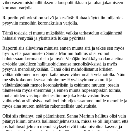
vihervasemmistohallituksen talouspolitiikkaan ja rahanjakamiseen
koronan varjolla.
Raportin ydinviesti on selvä ja kestävä: Rahaa käytettiin miljardeja
pysyviin menoihin koronakriisin varjolla.
Tämä tosiasia ei muutu miksikään vaikka tarkastelun aikajännettä
haluaisi venyttää ja yksittäistä lukua pyörittää.
Raportti siis alleviivaa minusta ennen muuta sitä ja tekee sen myös
hyvin, että pääministeri Sanna Marinin hallitus olisi voinut
halutessaan koronakriisin ja myös Venäjän hyökkäyssodan alettua
arvioida uudelleen hallitusohjelmansa menolisäyksistä ja myös
pysyviä menolisäyksiään. Tämä olisi mahdollistanut kriisien
välttämättömien menojen kattamisen vähemmällä velanotolla. Näin
me siis kokoomuksessa toimimme: Hyväksyimme akuutit ja
välttämättömät menot koronakriisiin ja esitimme muuten jossain
tilanteessa myös enemmän ja ennen muuta nopeampiakin toimia,
mutta niiden vastinpariksi esitimme joka kerta vastuullisen
vaihtoehdon silloisissa vaihtoehtobudjeteissamme muille menoille ja
myös aina suuren määrän rakenteellisia uudistuksia.
Olisi siis riittänyt, että pääministeri Sanna Marinin hallitus olisi vain
pitänyt kiinni omasta hallitusohjelmastaan, missä se oli linjannut, että
jos hallitusohjelman menolisäykset eivät tuota toivottua kasvua ja