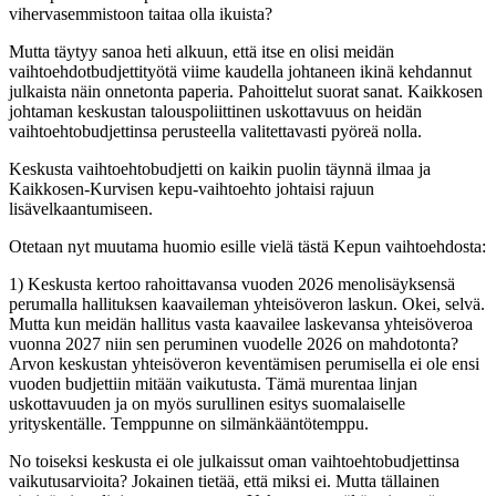
vihervasemmistoon taitaa olla ikuista?
Mutta täytyy sanoa heti alkuun, että itse en olisi meidän
vaihtoehdotbudjettityötä viime kaudella johtaneen ikinä kehdannut
julkaista näin onnetonta paperia. Pahoittelut suorat sanat. Kaikkosen
johtaman keskustan talouspoliittinen uskottavuus on heidän
vaihtoehtobudjettinsa perusteella valitettavasti pyöreä nolla.
Keskusta vaihtoehtobudjetti on kaikin puolin täynnä ilmaa ja
Kaikkosen-Kurvisen kepu-vaihtoehto johtaisi rajuun
lisävelkaantumiseen.
Otetaan nyt muutama huomio esille vielä tästä Kepun vaihtoehdosta:
1) Keskusta kertoo rahoittavansa vuoden 2026 menolisäyksensä
perumalla hallituksen kaavaileman yhteisöveron laskun. Okei, selvä.
Mutta kun meidän hallitus vasta kaavailee laskevansa yhteisöveroa
vuonna 2027 niin sen peruminen vuodelle 2026 on mahdotonta?
Arvon keskustan yhteisöveron keventämisen perumisella ei ole ensi
vuoden budjettiin mitään vaikutusta. Tämä murentaa linjan
uskottavuuden ja on myös surullinen esitys suomalaiselle
yrityskentälle. Temppunne on silmänkääntötemppu.
No toiseksi keskusta ei ole julkaissut oman vaihtoehtobudjettinsa
vaikutusarvioita? Jokainen tietää, että miksi ei. Mutta tällainen