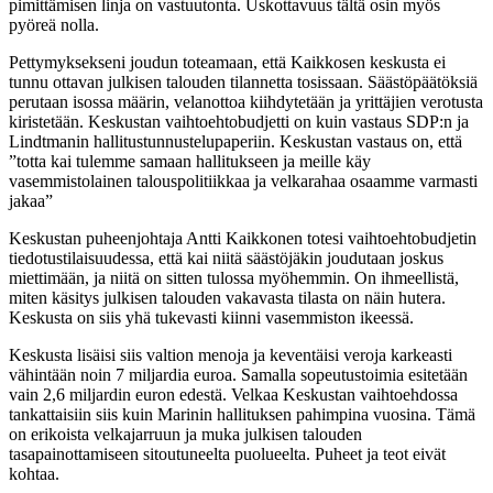
pimittämisen linja on vastuutonta. Uskottavuus tältä osin myös
pyöreä nolla.
Pettymyksekseni joudun toteamaan, että Kaikkosen keskusta ei
tunnu ottavan julkisen talouden tilannetta tosissaan. Säästöpäätöksiä
perutaan isossa määrin, velanottoa kiihdytetään ja yrittäjien verotusta
kiristetään. Keskustan vaihtoehtobudjetti on kuin vastaus SDP:n ja
Lindtmanin hallitustunnustelupaperiin. Keskustan vastaus on, että
”totta kai tulemme samaan hallitukseen ja meille käy
vasemmistolainen talouspolitiikkaa ja velkarahaa osaamme varmasti
jakaa”
Keskustan puheenjohtaja Antti Kaikkonen totesi vaihtoehtobudjetin
tiedotustilaisuudessa, että kai niitä säästöjäkin joudutaan joskus
miettimään, ja niitä on sitten tulossa myöhemmin. On ihmeellistä,
miten käsitys julkisen talouden vakavasta tilasta on näin hutera.
Keskusta on siis yhä tukevasti kiinni vasemmiston ikeessä.
Keskusta lisäisi siis valtion menoja ja keventäisi veroja karkeasti
vähintään noin 7 miljardia euroa. Samalla sopeutustoimia esitetään
vain 2,6 miljardin euron edestä. Velkaa Keskustan vaihtoehdossa
tankattaisiin siis kuin Marinin hallituksen pahimpina vuosina. Tämä
on erikoista velkajarruun ja muka julkisen talouden
tasapainottamiseen sitoutuneelta puolueelta. Puheet ja teot eivät
kohtaa.