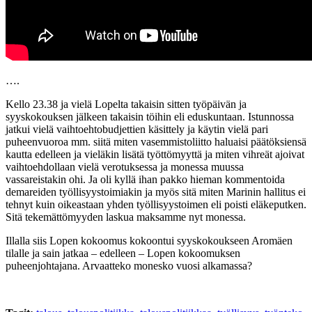
….
Kello 23.38 ja vielä Lopelta takaisin sitten työpäivän ja
syyskokouksen jälkeen takaisin töihin eli eduskuntaan. Istunnossa
jatkui vielä vaihtoehtobudjettien käsittely ja käytin vielä pari
puheenvuoroa mm. siitä miten vasemmistoliitto haluaisi päätöksiensä
kautta edelleen ja vieläkin lisätä työttömyyttä ja miten vihreät ajoivat
vaihtoehdollaan vielä verotuksessa ja monessa muussa
vassareistakin ohi. Ja oli kyllä ihan pakko hieman kommentoida
demareiden työllisyystoimiakin ja myös sitä miten Marinin hallitus ei
tehnyt kuin oikeastaan yhden työllisyystoimen eli poisti eläkeputken.
Sitä tekemättömyyden laskua maksamme nyt monessa.
Illalla siis Lopen kokoomus kokoontui syyskokoukseen Aromäen
tilalle ja sain jatkaa – edelleen – Lopen kokoomuksen
puheenjohtajana. Arvaatteko monesko vuosi alkamassa?