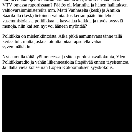
VTV omassa raportissaan? Päätös oli Marinilta ja hänen hallituksen
valtiovarainministereiltä mm. Matti Vanhaselta (kesk) ja Annika
Saarikolta (kesk) tietoinen valinta. Jos kerran päätettiin tehdä
vasemmistolaista politiikkaa ja kasvattaa kaikkia ja myös pysyviä
menoja, niin kai sen nyt voi ääneen myöntää?
Politiikka on mielenkiintoista. Aika pitkä aamunavaus tänne tällä
kertaa tuli, mutta joskus totuutta pitää rapsutella vähän
syvemmältäkin.
Nyt aamulla töitä työhuoneessa ja sitten puolustusvaliokunta, Ylen
Politiikkaradio ja vähän liikenneasioita iltapäivää ennen täysistuntoa.
Ja illalla vielä kotiseuran Lopen Kokoomuksen syyskokous.