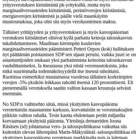
yritysverotuksen kiristämistä pk-yrityksiltä, mutta myös
marginaaliveroasteiden kiristämistä, perintöverojen kiristämistä,
energiaverojen kiristämistä ja päälle vielä maankäytön
muutosmaksua, joka olisi siis myös veroluonteinen maksu.
Tällaiset yrittäjyyden ja yritysverotuksen ja myös kasvupääoman
verotuksen kiristämiset olisivat kyllä parhaita keinoja talouskasvun
tukahduttamiseen. Maailman kireimpiin kuuluvien
marginaaliveroasteiden pääministeri Petteri Orpon (kok) hallituksen
nyt päättämän poistamisen SDP sen sijaan peruisi, vaikka juuri se on
asiantuntijoiden mukaan yksi parhaimmista keinoista talouskasvun
vauhdittamiseksi. Ja itseasiassa yksi niistä veromuutoksista, joka
mikä suurimmalla todennäköisyydellä itse itsensä rahoittaisi.
Ruotsissa esimerkiksi muutamassa vuodessa tällainen korkeimpien
verojen -5%-yksikön leikkaus rahoitti itsensä 120 prosenttisesti. Eli
pienemmällä verotuksella saatiin valtion kassaan kruunuja selvästi
enemmän.
No SDP:n vaihtoehto siinä, missä yksityinen kasvupääoma
verotettaisiin maastamme karkuun, korvattaisiin se veronmaksajien
piikkiin valtion rahalla. Tesin kautta ehdotetaan peräti miljardia
korvaamaan yksityisiä pääomia. Yleislinja demareiden Joona
Räsäsen (sd) johtamassa vero- ja talouspolitiikassa vaikuttaa siis
kuitenkin olevan lähempänä Marin-Mäkysläistä -talouspolitiikkaa eli
yksityinen kasvupääoma verotetaan markkinalta pois ja laitetaan