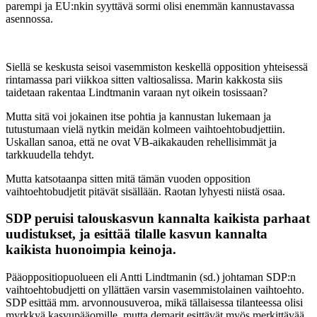
parempi ja EU:nkin syyttävä sormi olisi enemmän kannustavassa
asennossa.
Siellä se keskusta seisoi vasemmiston keskellä opposition yhteisessä
rintamassa pari viikkoa sitten valtiosalissa. Marin kakkosta siis
taidetaan rakentaa Lindtmanin varaan nyt oikein tosissaan?
Mutta sitä voi jokainen itse pohtia ja kannustan lukemaan ja
tutustumaan vielä nytkin meidän kolmeen vaihtoehtobudjettiin.
Uskallan sanoa, että ne ovat VB-aikakauden rehellisimmät ja
tarkkuudella tehdyt.
Mutta katsotaanpa sitten mitä tämän vuoden opposition
vaihtoehtobudjetit pitävät sisällään. Raotan lyhyesti niistä osaa.
SDP peruisi talouskasvun kannalta kaikista parhaat
uudistukset, ja esittää tilalle kasvun kannalta
kaikista huonoimpia keinoja.
Pääoppositiopuolueen eli Antti Lindtmanin (sd.) johtaman SDP:n
vaihtoehtobudjetti on yllättäen varsin vasemmistolainen vaihtoehto.
SDP esittää mm. arvonnousuveroa, mikä tällaisessa tilanteessa olisi
myrkkyä kasvupääomille, mutta demarit esittävät myös merkittävää