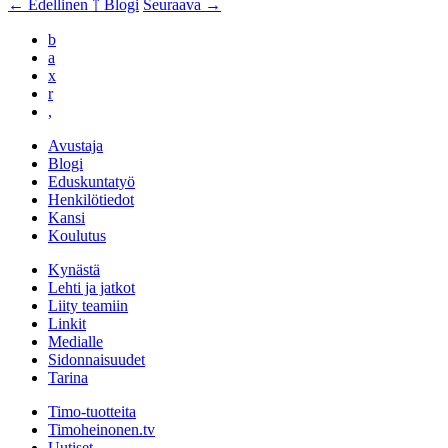
← Edellinen
￪ Blogi
Seuraava →
b
a
x
r
,
Avustaja
Blogi
Eduskuntatyö
Henkilötiedot
Kansi
Koulutus
Kynästä
Lehti ja jatkot
Liity teamiin
Linkit
Medialle
Sidonnaisuudet
Tarina
Timo-tuotteita
Timoheinonen.tv
Uutiset