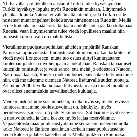
Yhdysvallat-politiikalleen alistanut Turkki tulee hyväksymään.
Turkki hyväksyy lopulta myös Ruotsinkin mukaan. Liitymmekö
yhtaikaa lopulta Natoon ei välttämättä toteudu, sillä Turkin esille
nostamat muut ongelmat kohdistuvat nimenomaan Ruotsiin. Meillä
ei ole kuitenkaan enää toista kertaa mahdollisuutta jäädä odottamaan
Ruotsia, vaan liittymisemme tulee viedä lopulliseen maaliin niin
nopeasti kuin se vain on mahdollista.
Vierailimme puolustuspolitiikan aiheiden ympärillä Ranskan
Pariisissa loppuviikosta. Puolustusvaliokunnan matkan tarkoitus oli
viedä myös Lontooseen, mutta tuo osuus siirtyi kuningattaren
kuoleman johdosta myöhempään ajankohtaan. Ranskan tapaamiset
kuitenkin onnistuivat ja voin sanoa, että meitä jo odotetaan Natoon.
Nato-maat laajasti, Ranska mukaan lukien, siis näkee liittymisemme
niin, että me tulemme olemaan Natossa lisäturvallisuuden tuottaja.
Aiemmin 2000-luvulla mukaan liittyneistä maista monet nimittäin
ovat olleet enemmänkin turvallisuuden kuluttajia.
Meidän historiamme siis tunnetaan, mutta myös se, miten hyvässä
kunnossa maamme puolustusvoimat on. Iskukyky, myös
perinteisessä sodassa, on pidetty kunnossa. Sotilaamme ovat osaavia
ja motivoituneita ja tämä koskee myös laajaa reserviämme.
Vapaaehtoista maanpuolustustyötämme seurataan mielenkiinnolla
koko Natossa ja läntisen maailman korkein maanpuolustustahto
kerää kiitosta ja lähes kateellisuutta. Meillä pinkka on kunnossa.