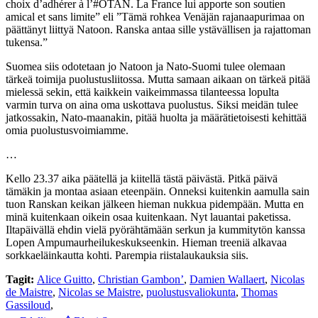
choix d’adhérer à l’#OTAN. La France lui apporte son soutien
amical et sans limite” eli ”Tämä rohkea Venäjän rajanaapurimaa on
päättänyt liittyä Natoon. Ranska antaa sille ystävällisen ja rajattoman
tukensa.”
Suomea siis odotetaan jo Natoon ja Nato-Suomi tulee olemaan
tärkeä toimija puolustusliitossa. Mutta samaan aikaan on tärkeä pitää
mielessä sekin, että kaikkein vaikeimmassa tilanteessa lopulta
varmin turva on aina oma uskottava puolustus. Siksi meidän tulee
jatkossakin, Nato-maanakin, pitää huolta ja määrätietoisesti kehittää
omia puolustusvoimiamme.
…
Kello 23.37 aika päätellä ja kiitellä tästä päivästä. Pitkä päivä
tämäkin ja montaa asiaan eteenpäin. Onneksi kuitenkin aamulla sain
tuon Ranskan keikan jälkeen hieman nukkua pidempään. Mutta en
minä kuitenkaan oikein osaa kuitenkaan. Nyt lauantai paketissa.
Iltapäivällä ehdin vielä pyörähtämään serkun ja kummitytön kanssa
Lopen Ampumaurheilukeskukseenkin. Hieman treeniä alkavaa
sorkkaeläinkautta kohti. Parempia riistalaukauksia siis.
Tagit:
Alice Guitto
,
Christian Gambon’
,
Damien Wallaert
,
Nicolas
de Maistre
,
Nicolas se Maistre
,
puolustusvaliokunta
,
Thomas
Gassiloud
,