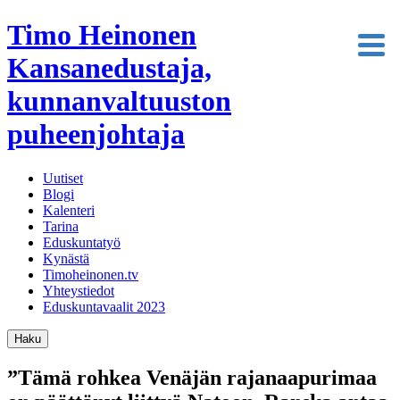
Timo Heinonen
Kansanedustaja,
kunnanvaltuuston
puheenjohtaja
Uutiset
Blogi
Kalenteri
Tarina
Eduskuntatyö
Kynästä
Timoheinonen.tv
Yhteystiedot
Eduskuntavaalit 2023
Haku
”Tämä rohkea Venäjän rajanaapurimaa