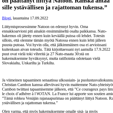
on päättänyt liittyä Natoon. Ranska antaa
sille ystävällisen ja rajattoman tukensa.”
Blogi
,
lauantaina 17.09.2022
Liittymisprosessimme Natoon on edennyt hyvin. Oma
ennakkoarvioni piti ainakin ensimmäiseltä osalta paikkansa. Nato-
hakemus oli jätetty ennen kuin keväällä puissa oli lehdet. Totesin
silloin, että olemme tämän myötä Natossa ennen kuin lehti jälleen
puusta putoaa. Voi hyvin olla, että jälkimmäinen osa ei arvioissani
kuitenkaan aivan toteudu. Tätä kirjoittaessani nyt aamulla 17.9.2022
puut ovat vielä toki vihreitä ja 27 Nato-maata 30:stä on
hakemuksemme hyväksynyt, mutta ratifiointia odotetaan vielä
Slovakialta, Unkarilta ja Turkilta.
Ja viimeinen tapaaminen senaatissa ulkoasiain- ja puolustusvaliokunn
Christian Cambon kanssa alleviivasi hyvin maittemme Nato-yhteistyöt
Cambon twiittasi tapaamisemme jälkeen, että ”Ce courageux pays limit
le choix d’adhérer à l’#OTAN. La France lui apporte son soutien amica
”Tämä rohkea Venäjän rajanaapurimaa on päättänyt liittyä Natoon. Ran
ystävällisen ja rajattoman tukensa.”
Olen varma, että myös hakemuksemme omalle sisä- ja myös