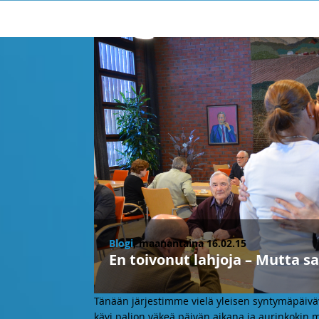
Blogi
, maanantaina 16.02.15
En toivonut lahjoja – Mutta s
Tänään järjestimme vielä yleisen syntymäpäivä
kävi paljon väkeä päivän aikana ja aurinkokin m