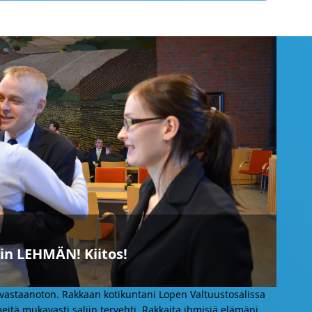
ain LEHMÄN! Kiitos!
vastaanoton. Rakkaan kotikuntani Lopen Valtuustosalissa
eitä mukavasti saliin tervehti. Rakkaita ihmisiä elämäni