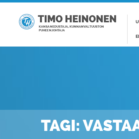
TIMO HEINONEN
U
KANSANEDUSTAJA, KUNNANVALTUUSTON
PUHEENJOHTAJA
E
TAGI: VAST