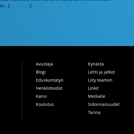
on
… [
Lue lisää
]
Avustaja
Kynästä
Blogi
Lehti ja jatkot
Eduskuntatyö
Liity teamiin
Henkilötiedot
Linkit
Kansi
Medialle
Koulutus
Sidonnaisuudet
Tarina