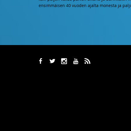
ensimmäisen 40 vuoden ajalta monesta ja palj
b
a
x
r
,