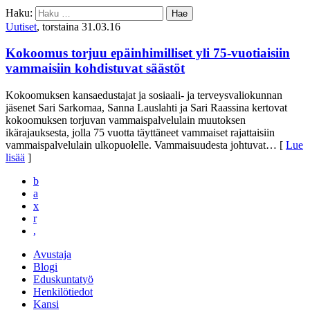
Haku:
Uutiset
, torstaina 31.03.16
Kokoomus torjuu epäinhimilliset yli 75-vuotiaisiin
vammaisiin kohdistuvat säästöt
Kokoomuksen kansaedustajat ja sosiaali- ja terveysvaliokunnan
jäsenet Sari Sarkomaa, Sanna Lauslahti ja Sari Raassina kertovat
kokoomuksen torjuvan vammaispalvelulain muutoksen
ikärajauksesta, jolla 75 vuotta täyttäneet vammaiset rajattaisiin
vammaispalvelulain ulkopuolelle. Vammaisuudesta johtuvat
… [
Lue
lisää
]
b
a
x
r
,
Avustaja
Blogi
Eduskuntatyö
Henkilötiedot
Kansi