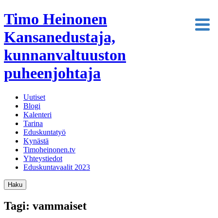
Timo Heinonen
Kansanedustaja,
kunnanvaltuuston
puheenjohtaja
Uutiset
Blogi
Kalenteri
Tarina
Eduskuntatyö
Kynästä
Timoheinonen.tv
Yhteystiedot
Eduskuntavaalit 2023
Haku
Tagi: vammaiset