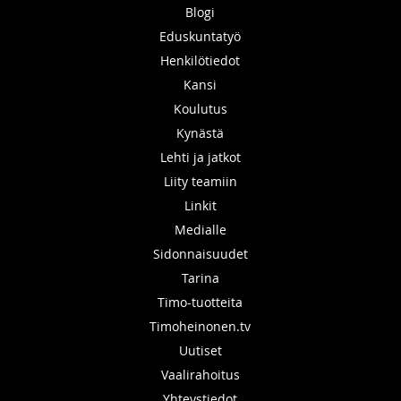
Blogi
Eduskuntatyö
Henkilötiedot
Kansi
Koulutus
Kynästä
Lehti ja jatkot
Liity teamiin
Linkit
Medialle
Sidonnaisuudet
Tarina
Timo-tuotteita
Timoheinonen.tv
Uutiset
Vaalirahoitus
Yhteystiedot