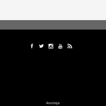
b
a
x
r
,
Avustaja