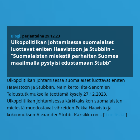
Blogi
, perjantaina 29.12.23
Ulkopolitiikan johtamisessa suomalaiset
luottavat eniten Haavistoon ja Stubbiin –
”Suomalaisten mielestä parhaiten Suomea
maailmalla pystyisi edustamaan Stubb”
Ulkopolitiikan johtamisessa suomalaiset luottavat eniten
Haavistoon ja Stubbiin. Näin kertoi Ilta-Sanomien
Taloustutkimuksella teettämä kysely 27.12.2023.
Ulkopolitiikan johtamisessa kärkikaksikon suomalaisten
mielestä muodostavat vihreiden Pekka Haavisto ja
kokoomuksen Alexander Stubb. Kaksikko on
… [
Lue lisää
]