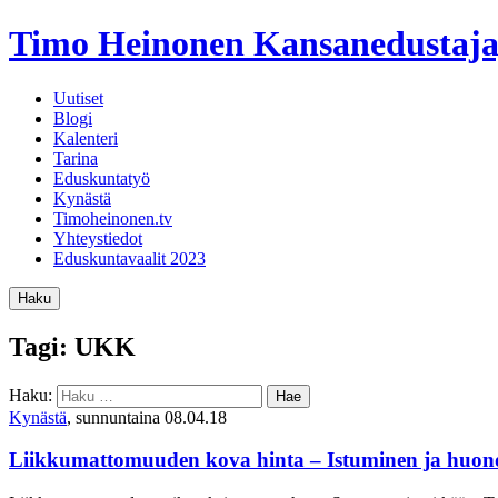
Timo Heinonen
Kansanedustaja
Uutiset
Blogi
Kalenteri
Tarina
Eduskuntatyö
Kynästä
Timoheinonen.tv
Yhteystiedot
Eduskuntavaalit 2023
Haku
Tagi: UKK
Haku:
Kynästä
, sunnuntaina 08.04.18
Liikkumattomuuden kova hinta – Istuminen ja huono k