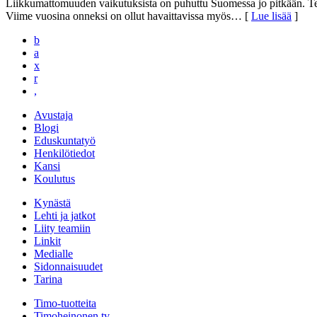
Liikkumattomuuden vaikutuksista on puhuttu Suomessa jo pitkään. Tek
Viime vuosina onneksi on ollut havaittavissa myös
… [
Lue lisää
]
b
a
x
r
,
Avustaja
Blogi
Eduskuntatyö
Henkilötiedot
Kansi
Koulutus
Kynästä
Lehti ja jatkot
Liity teamiin
Linkit
Medialle
Sidonnaisuudet
Tarina
Timo-tuotteita
Timoheinonen.tv