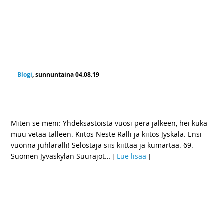
Blogi
, sunnuntaina 04.08.19
Yhdeksästoista vuosi perä jälkeen, hei kuka
muu vetää tälleen
Miten se meni: Yhdeksästoista vuosi perä jälkeen, hei kuka
muu vetää tälleen. Kiitos Neste Ralli ja kiitos Jyskälä. Ensi
vuonna juhlaralli! Selostaja siis kiittää ja kumartaa. 69.
Suomen Jyväskylän Suurajot
… [
Lue lisää
]