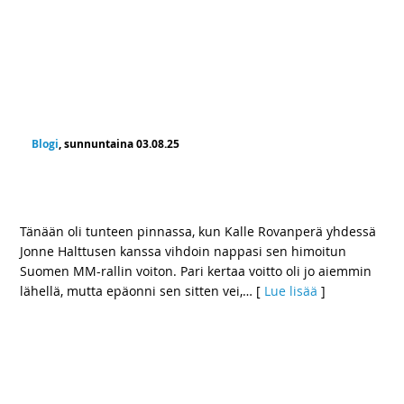
Blogi
, sunnuntaina 03.08.25
Onnea Kalle, Jonne, Roope, Anssi, Jari-Matti,
Janni, Sami ja Marko! – Me ollaan rallikansa!
Tänään oli tunteen pinnassa, kun Kalle Rovanperä yhdessä
Jonne Halttusen kanssa vihdoin nappasi sen himoitun
Suomen MM-rallin voiton. Pari kertaa voitto oli jo aiemmin
lähellä, mutta epäonni sen sitten vei,
… [
Lue lisää
]