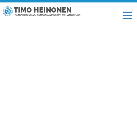
TIMO HEINONEN
KANSANEDUSTAJA, KUNNANVALTUUSTON PUHEENJOHTAJA
TAGI: TOYOTA GAZOO RACING