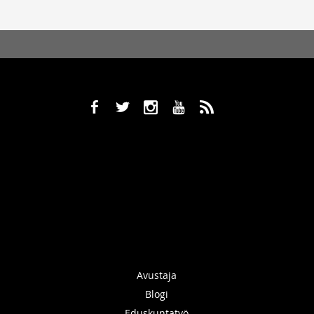
b
a
x
r
,
Avustaja
Blogi
Eduskuntatyö