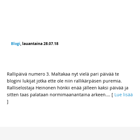
Blogi
, lauantaina 28.07.18
Ralliselostajan aamupala, lounas ja
päivällinen
Rallipäivä numero 3. Maltakaa nyt vielä pari päivää te
blogini lukijat jotka ette ole niin rallikärpäsen puremia.
Ralliselostaja Heinonen hönkii enää jälleen kaksi päivää ja
sitten taas palataan normimaanantaina arkeen.
… [
Lue lisää
]