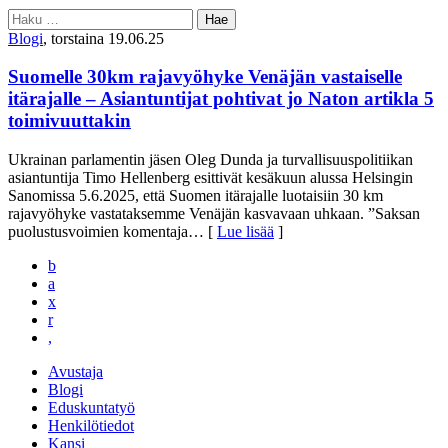
Haku:
Blogi
, torstaina 19.06.25
Suomelle 30km rajavyöhyke Venäjän vastaiselle
itärajalle – Asiantuntijat pohtivat jo Naton artikla 5
toimivuuttakin
Ukrainan parlamentin jäsen Oleg Dunda ja turvallisuuspolitiikan
asiantuntija Timo Hellenberg esittivät kesäkuun alussa Helsingin
Sanomissa 5.6.2025, että Suomen itärajalle luotaisiin 30 km
rajavyöhyke vastataksemme Venäjän kasvavaan uhkaan. ”Saksan
puolustusvoimien komentaja
… [
Lue lisää
]
b
a
x
r
,
Avustaja
Blogi
Eduskuntatyö
Henkilötiedot
Kansi