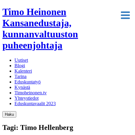
Timo Heinonen
Kansanedustaja,
kunnanvaltuuston
puheenjohtaja
Uutiset
Blogi
Kalenteri
Tarina
Eduskuntatyö
Kynästä
Timoheinonen.tv
Yhteystiedot
Eduskuntavaalit 2023
Haku
Tagi: Timo Hellenberg