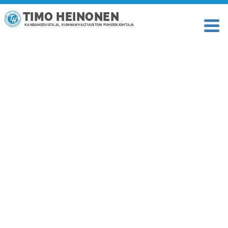
TIMO HEINONEN
KANSANEDUSTAJA, KUNNANVALTUUSTON PUHEENJOHTAJA
TAGI: SOPEUTUKSET