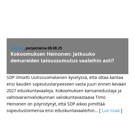
Uutiset
, perjantaina 08.08.25
Kokoomuksen Heinonen: Jatkuuko
demareiden taloussumutus vaaleihin asti?
SDP ilmoitti Uutissuomalaisen kyselyssä, että ottaa kantaa
ensi kauden sopeutustarpeeseen vasta juuri ennen kevään
2027 eduskuntavaaleja. Kokoomuksen kansanedustaja ja
valtiovarainvaliokunnan valiokuntavastaava Timo
Heinonen on pöyristynyt, että SDP aikoo pimittää
sopeutustoimensa ensi eduskuntavaaleihin
… [
Lue lisää
]