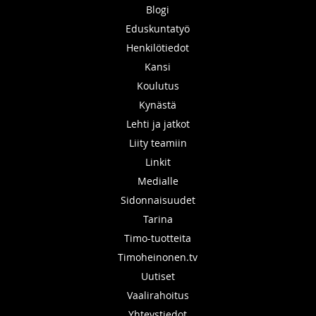
Blogi
Eduskuntatyö
Henkilötiedot
Kansi
Koulutus
Kynästä
Lehti ja jatkot
Liity teamiin
Linkit
Medialle
Sidonnaisuudet
Tarina
Timo-tuotteita
Timoheinonen.tv
Uutiset
Vaalirahoitus
Yhteystiedot