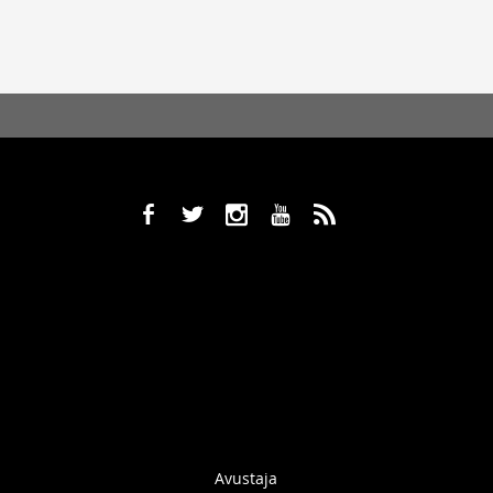
b
a
x
r
,
Avustaja