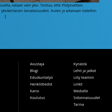
uolta, sotaan vain yksi. Tuntuu, että Yhdysvaltain
ksikertaisen lainalaisuuden. Kuten jo aikanaan todettiin
sää
]
Avustaja
Kynästä
Blogi
Lehti ja jatkot
Eduskuntatyö
Liity teamiin
Henkilötiedot
Linkit
Kansi
Medialle
Koulutus
Sidonnaisuudet
Tarina