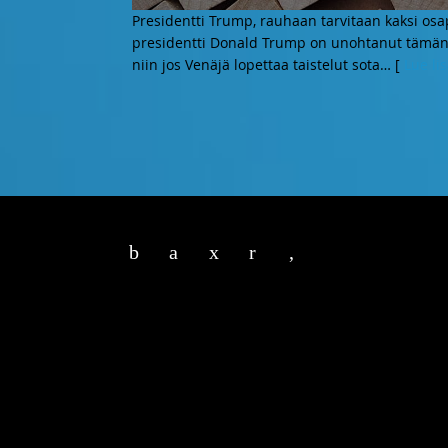
Presidentti Trump, rauhaan tarvitaan kaksi osap
presidentti Donald Trump on unohtanut tämän y
niin jos Venäjä lopettaa taistelut sota
… [
Lue li
b
a
x
r
,