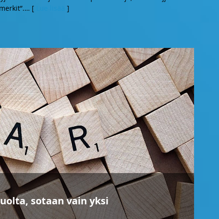
merkit”.
… [
Lue lisää
]
olta, sotaan vain yksi