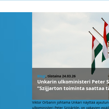
Blogi
, tiistaina 24.03.26
Unkarin ulkoministeri Peter S
”Szijjarton toiminta saatta
Viktor Orbanin johtama Unkari näyttää ajautune
ulkoministeri Peter Szijjártón, on vakavien epäi