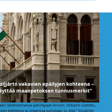
zijjártó vakavien epäilyjen kohteena –
a täyttää maanpetoksen tunnusmerkit”
en lähihistoriansa pahimpaan kriisiin. Orbanin luotettu,
lyjen kohteena ja Unkarissa puhutaan jo, että ” Szijjártón