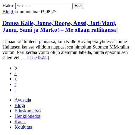
Haku:
Blogi
, sunnuntaina 03.08.25
Onnea Kalle, Jonne, Roope, Anssi, Jari-Matti,
Janni, Sami ja Marko! – Me ollaan rallikansa!
Tänään oli tunteen pinnassa, kun Kalle Rovanperä yhdessä Jonne
Halttusen kanssa vihdoin nappasi sen himoitun Suomen MM-rallin
voiton. Pari kertaa voitto oli jo aiemmin lähellä, mutta epäonni sen
sitten vei,
… [
Lue lisää
]
b
a
x
r
,
Avustaja
Blogi
Eduskuntatyö
Henkilötiedot
Kansi
Koulutus