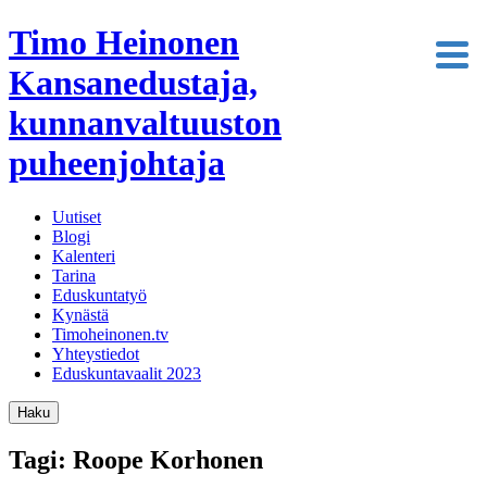
Timo Heinonen
Kansanedustaja,
kunnanvaltuuston
puheenjohtaja
Uutiset
Blogi
Kalenteri
Tarina
Eduskuntatyö
Kynästä
Timoheinonen.tv
Yhteystiedot
Eduskuntavaalit 2023
Haku
Tagi: Roope Korhonen