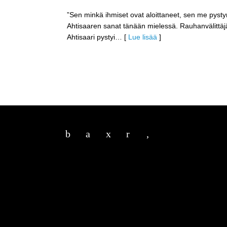
”Sen minkä ihmiset ovat aloittaneet, sen me pysty
Ahtisaaren sanat tänään mielessä. Rauhanvälittä
Ahtisaari pystyi
… [
Lue lisää
]
b
a
x
r
,