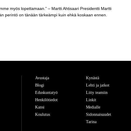
mme myös lopettamaan.” – Martti Ahtisaari Presidentti Martti
jän perintö on tänään tärkeämpi kuin ehkä koskaan ennen.
Avustaja
Kynästä
Blogi
Lehti ja jatkot
Eduskuntatyö
Liity teamiin
Henkilötiedot
Linkit
Kansi
Medialle
Koulutus
Sidonnaisuudet
Tarina