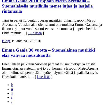
Emma Gaala 2018 Espoon Metro Areenalla –
Suomalaisella musiikilla menee lujaa ja laajalla
rintamalla
Tänään päivä huipentui upeaan musiikin juhlaan Espoon Metro
Areenalla. Vuosien ajan olen saanut olla mukana Emma Gaalassa ja
ilta on tarjonnut vuodesta toiseen suuria tunteita ja upeita hetkiä.
Ehkä minulle
… [
Lue lisää
]
Blogi
, lauantaina 12.03.16
Emma Gaala 30 vuotta – Suomalainen musiikki
elää vahvaa nousukautta
Eilen jälleen palkittiin Suomen parhaat musiikintekijät ja artistit.
Emma Gaalaa vietettiin nyt jo 30. kerran ja Espoon MetroAreena
olikin viimeistä penkkiään myöten täynnä väkeä ja paikalla myös
lähes kaikki artistit.
… [
Lue lisää
]
b
a
x
r
,