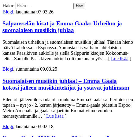
Haku:
Blogi
, lauantaina 07.03.26
Salpausselän kisat ja Emma Gaala: Urheilun ja
suomalaisen musiikin juhlaa
Suomalaisen urheilun ja suomalaisen musiikin juhlaa! Tänään hieno
päivä Lahdessa ja Espoossa. Aamusta siis varhain lahtelaisten
kanssa Paasikiven aukiolle ja siellä Salppurin kisojen Kokoomus-
teltta. Samalle Paasikiven aukiolla oli mukana myös
… [
Lue lisää
]
Blogi
, sunnuntaina 09.03.25
Suomalaisen musiikin juhlaa! – Emma Gaala
kokosi jälleen musiikintekijät ja ystävät juhlimaan
Eilen oli jälleen ilo saada olla mukana Emma Gaalassa. Perinteiseen
tapaan – nyt jo 42. kerran järjestetty – Emma-gaala pidettiin Espoo
Metro Areenalla ja gaalassa jaettiin Emmat viime vuoden
menestyneimmille
… [
Lue lisää
]
Blogi
, lauantaina 03.02.18