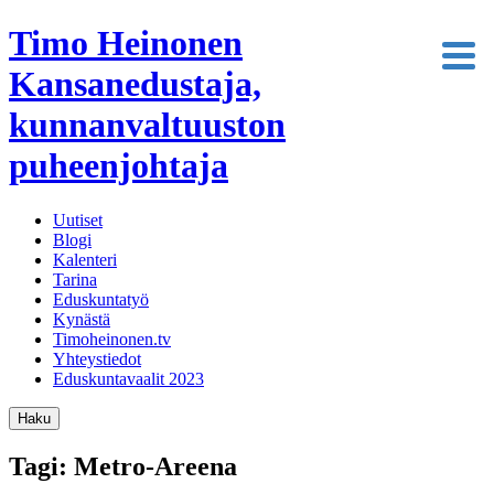
Timo Heinonen
Kansanedustaja,
kunnanvaltuuston
puheenjohtaja
Uutiset
Blogi
Kalenteri
Tarina
Eduskuntatyö
Kynästä
Timoheinonen.tv
Yhteystiedot
Eduskuntavaalit 2023
Haku
Tagi: Metro-Areena