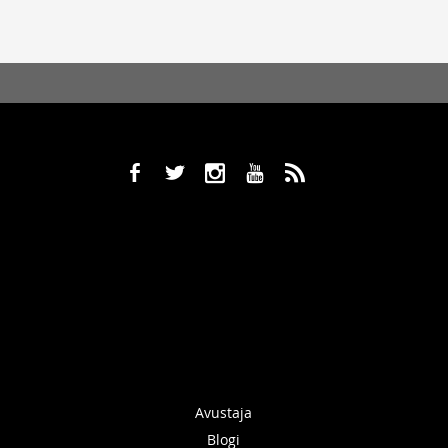
b
a
x
r
,
Avustaja
Blogi