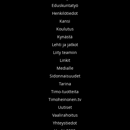
Eduskuntatyö
Henkilötiedot
Kansi
Koulutus
Kynästä
Lehti ja jatkot
Liity teamiin
Linkit
Medialle
Sidonnaisuudet
Tarina
Timo-tuotteita
Timoheinonen.tv
Uutiset
Vaalirahoitus
Yhteystiedot