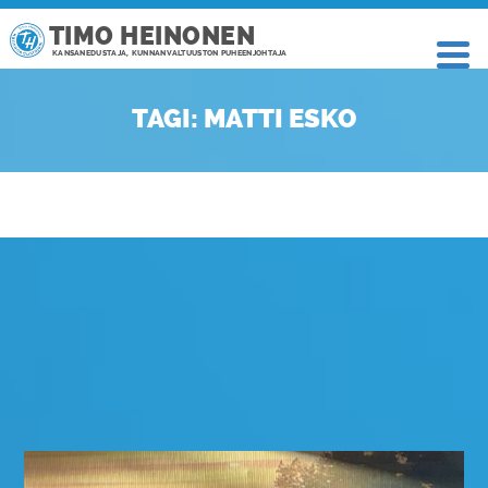
TIMO HEINONEN
KANSANEDUSTAJA, KUNNANVALTUUSTON PUHEENJOHTAJA
TAGI: MATTI ESKO