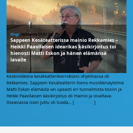
Blogi
, torstaina 11.07.24
Sappeen Kesäteatterissa mainio Rekkamies –
Heikki Paavilaisen idearikas käsikirjoitus toi
hienosti Matti Eskon ja hänen elämänsä
lavalle
Keskiviikkona kesäteatterikierrokseni ohjelmassa oli
Rekkamies. Sappeen Kesäteatterin hieno musiikkinäytelmä
Matti Eskon elämästä vei upeasti eri tunnelmista toisiin ja
Heikki Paavilaisen käsikirjoitus oli mainio ja oivaltava.
Itseasiassa isoin juttu oli tuoda
… [
Lue lisää
]