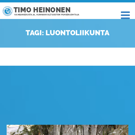
TIMO HEINONEN
KANSANEDUSTAJA, KUNNANVALTUUSTON PUHEENJOHTAJA
TAGI: LUONTOLIIKUNTA