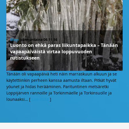
Blogi
, sunnuntaina 06.11.16
Luonto on ehkä paras liikuntapaikka – Tänään
vapaapäiväistä virtaa loppuvuoden
rutistukseen
Tänään oli vapaapäivä heti näin marraskuun alkuun ja se
käytettiinkin perheen kanssa aamusta iltaan. Pitkät hyvät
yöunet ja hidas herääminen. Parituntinen metsäretki
Loppijärven rannoille ja Torkinmäelle ja Torkinsuolle ja
lounaaksi
… [
Lue lisää
]