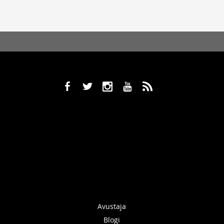
b
a
x
r
,
Avustaja
Blogi