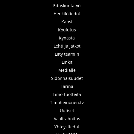
Eduskuntatyö
Henkilötiedot
Kansi
Koulutus
Kynästä
Lehti ja jatkot
Liity teamiin
Linkit
Medialle
Sidonnaisuudet
Tarina
Timo-tuotteita
Timoheinonen.tv
Uutiset
Vaalirahoitus
Yhteystiedot