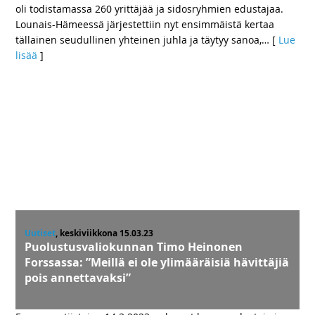
oli todistamassa 260 yrittäjää ja sidosryhmien edustajaa.
Lounais-Hämeessä järjestettiin nyt ensimmäistä kertaa
tällainen seudullinen yhteinen juhla ja täytyy sanoa,
… [
Lue
lisää
]
Uutiset
, keskiviikkona 15.03.23
Puolustusvaliokunnan Timo Heinonen
Forssassa: ”Meillä ei ole ylimääräisiä hävittäjiä
pois annettavaksi”