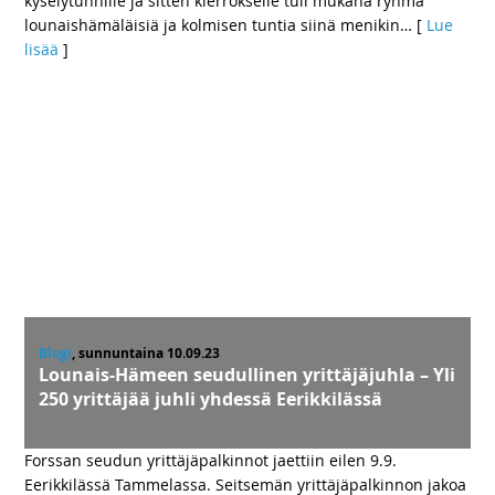
kyselytunnille ja sitten kierrokselle tuli mukana ryhmä
lounaishämäläisiä ja kolmisen tuntia siinä menikin
… [
Lue
lisää
]
Blogi
, sunnuntaina 10.09.23
Lounais-Hämeen seudullinen yrittäjäjuhla – Yli
250 yrittäjää juhli yhdessä Eerikkilässä
Forssan seudun yrittäjäpalkinnot jaettiin eilen 9.9.
Eerikkilässä Tammelassa. Seitsemän yrittäjäpalkinnon jakoa