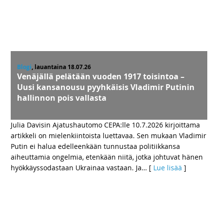
Blogi
, lauantaina 18.07.26
Venäjällä pelätään vuoden 1917 toisintoa –
Uusi kansanousu pyyhkäisis Vladimir Putinin
hallinnon pois vallasta
Julia Davisin Ajatushautomo CEPA:lle 10.7.2026 kirjoittama
artikkeli on mielenkiintoista luettavaa. Sen mukaan Vladimir
Putin ei halua edelleenkään tunnustaa politiikkansa
aiheuttamia ongelmia, etenkään niitä, jotka johtuvat hänen
hyökkäyssodastaan ​​Ukrainaa vastaan. Ja
… [
Lue lisää
]