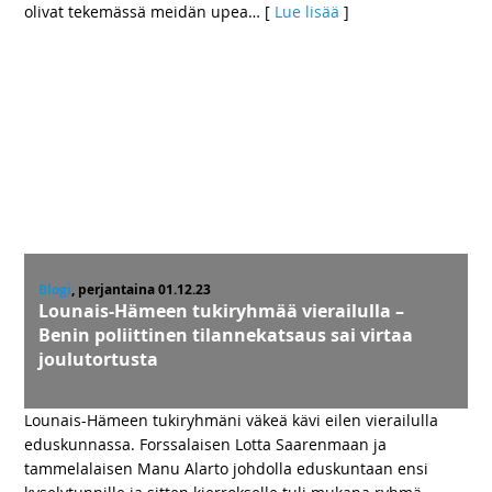
olivat tekemässä meidän upea
… [
Lue lisää
]
Blogi
, perjantaina 01.12.23
Lounais-Hämeen tukiryhmää vierailulla –
Benin poliittinen tilannekatsaus sai virtaa
joulutortusta
Lounais-Hämeen tukiryhmäni väkeä kävi eilen vierailulla
eduskunnassa. Forssalaisen Lotta Saarenmaan ja
tammelalaisen Manu Alarto johdolla eduskuntaan ensi