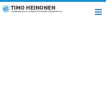
TIMO HEINONEN
KANSANEDUSTAJA, KUNNANVALTUUSTON PUHEENJOHTAJA
TAGI: LOUNAIS-HÄME