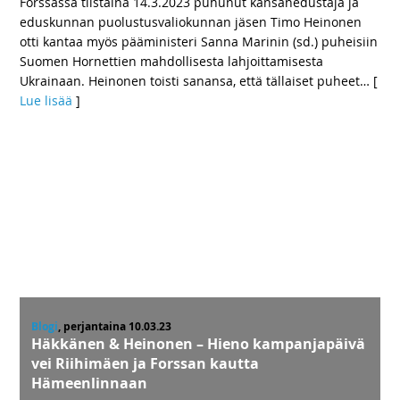
Forssassa tiistaina 14.3.2023 puhunut kansanedustaja ja
eduskunnan puolustusvaliokunnan jäsen Timo Heinonen
otti kantaa myös pääministeri Sanna Marinin (sd.) puheisiin
Suomen Hornettien mahdollisesta lahjoittamisesta
Ukrainaan. Heinonen toisti sanansa, että tällaiset puheet
… [
Lue lisää
]
Blogi
, perjantaina 10.03.23
Häkkänen & Heinonen – Hieno kampanjapäivä
vei Riihimäen ja Forssan kautta
Hämeenlinnaan