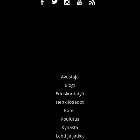
b
a
x
r
,
Avustaja
Blogi
Eduskuntatyö
Henkilötiedot
Kansi
Koulutus
Kynästä
Lehti ja jatkot