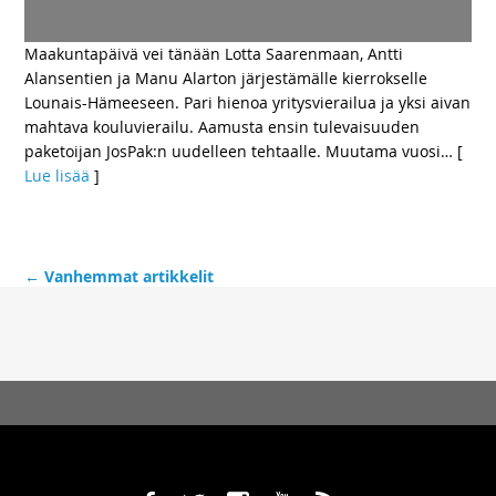
Maakuntapäivä vei tänään Lotta Saarenmaan, Antti
Alansentien ja Manu Alarton järjestämälle kierrokselle
Lounais-Hämeeseen. Pari hienoa yritysvierailua ja yksi aivan
mahtava kouluvierailu. Aamusta ensin tulevaisuuden
paketoijan JosPak:n uudelleen tehtaalle. Muutama vuosi
… [
Lue lisää
]
←
Vanhemmat artikkelit