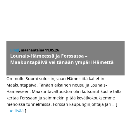
Blogi
, maanantaina 11.05.26
Lounais-Hämeessä ja Forssassa –
Maakuntapäivä vei tänään ympäri Hämettä
On mulle Suomi suloisin, vaan Häme siitä kallehin.
Maakuntapäivä. Tänään aikainen nousu ja Lounais-
Hämeeseen. Maakuntavaltuuston olin kutsunut koolle tällä
kertaa Forssaan ja saimmekin pitää kevätkokouksemme
hienoissa tunnelmissa. Forssan kaupunginjohtaja Jari
… [
Lue lisää
]