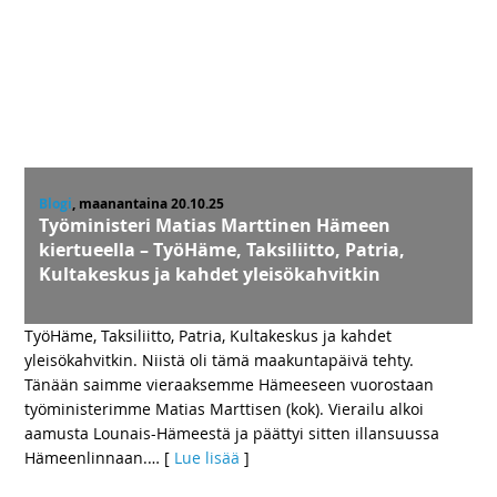
Blogi
, maanantaina 20.10.25
Työministeri Matias Marttinen Hämeen
kiertueella – TyöHäme, Taksiliitto, Patria,
Kultakeskus ja kahdet yleisökahvitkin
TyöHäme, Taksiliitto, Patria, Kultakeskus ja kahdet
yleisökahvitkin. Niistä oli tämä maakuntapäivä tehty.
Tänään saimme vieraaksemme Hämeeseen vuorostaan
työministerimme Matias Marttisen (kok). Vierailu alkoi
aamusta Lounais-Hämeestä ja päättyi sitten illansuussa
Hämeenlinnaan.
… [
Lue lisää
]