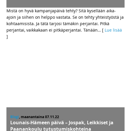
Mistä on hyvä kampanjapäivä tehty? Sitä kysellään aika-
ajoin ja siihen on helppo vastata. Se on tehty yhteistyöstä ja
kohtaamisista. Ja tätä tarjosi tämäkin perjantai. Pitkä
perjantai, vaikkakaan ei pitkäperjantai. Tänään
… [
Lue lisää
]
Blogi
, maanantaina 07.11.22
Lounais-Hämeen päivä – Jospak, Leikkiset ja
Paanankoulu tutustumiskohteina