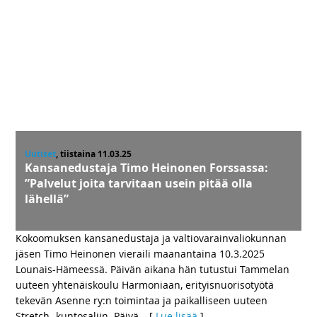
Uutiset
, tiistaina 11.03.25
Kansanedustaja Timo Heinonen Forssassa:
”Palvelut joita tarvitaan usein pitää olla
lähellä”
Kokoomuksen kansanedustaja ja valtiovarainvaliokunnan
jäsen Timo Heinonen vieraili maanantaina 10.3.2025
Lounais-Hämeessä. Päivän aikana hän tutustui Tammelan
uuteen yhtenäiskoulu Harmoniaan, erityisnuorisotyötä
tekevän Asenne ry:n toimintaa ja paikalliseen uuteen
Stretch -kuntosaliin. Päivä
… [
Lue lisää
]