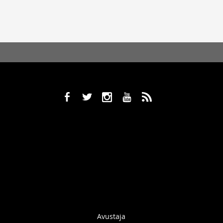
b
a
x
r
,
Avustaja