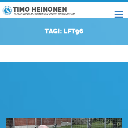
TIMO HEINONEN
KANSANEDUSTAJA, KUNNANVALTUUSTON PUHEENJOHTAJA
TAGI: LFT96