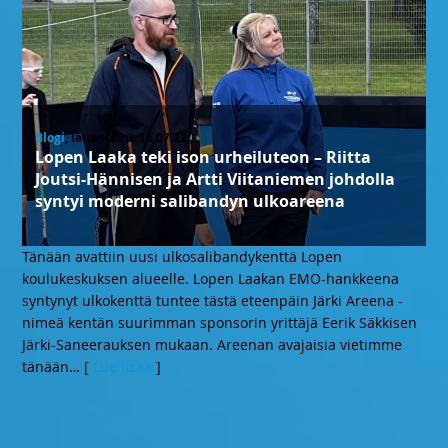
Blogi
, lauantaina 16.07.22
Lopen Laaka teki ison urheiluteon – Riitta
Joutsi-Hännisen ja Artti Viitaniemen johdolla
syntyi moderni salibandyn ulkoareena
Tänään avattiin uusi ulkosalibandykenttä Lopen
koulukeskuksen alueelle. Lopen Laakan EMO-hankkeena
syntynyt ulkokenttä tuntee tästä eteenpäin Järki Areena -
nimeä kentän suurimman sponsorin yrittäjä Eerik Säkkisen
Järki-Saneerauksen mukaan. Areenan avajaisia vietimme
tänään
… [
Lue lisää
]