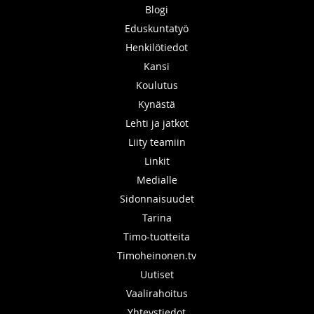
Blogi
Eduskuntatyö
Henkilötiedot
Kansi
Koulutus
Kynästä
Lehti ja jatkot
Liity teamiin
Linkit
Medialle
Sidonnaisuudet
Tarina
Timo-tuotteita
Timoheinonen.tv
Uutiset
Vaalirahoitus
Yhteystiedot