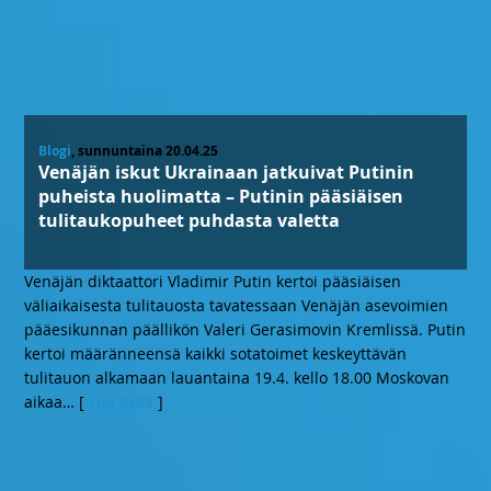
Blogi
, sunnuntaina 20.04.25
Venäjän iskut Ukrainaan jatkuivat Putinin
puheista huolimatta – Putinin pääsiäisen
tulitaukopuheet puhdasta valetta
Venäjän diktaattori Vladimir Putin kertoi pääsiäisen
väliaikaisesta tulitauosta tavatessaan Venäjän asevoimien
pääesikunnan päällikön Valeri Gerasimovin Kremlissä. Putin
kertoi määränneensä kaikki sotatoimet keskeyttävän
tulitauon alkamaan lauantaina 19.4. kello 18.00 Moskovan
aikaa
… [
Lue lisää
]