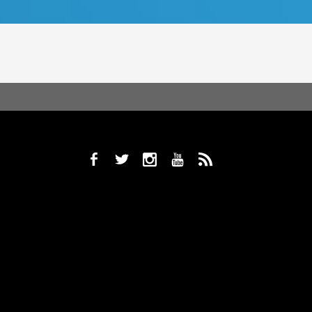
b
a
x
r
,