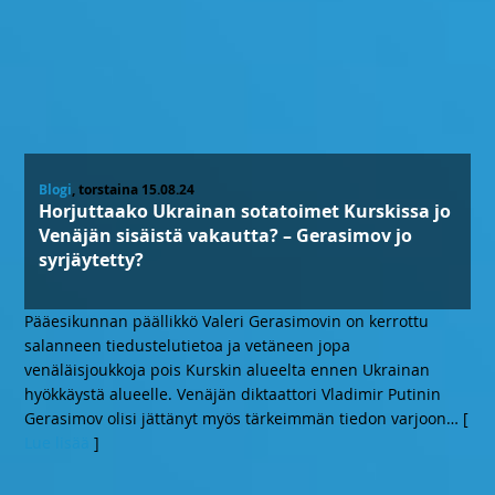
Blogi
, torstaina 15.08.24
Horjuttaako Ukrainan sotatoimet Kurskissa jo
Venäjän sisäistä vakautta? – Gerasimov jo
syrjäytetty?
Pääesikunnan päällikkö Valeri Gerasimovin on kerrottu
salanneen tiedustelutietoa ja vetäneen jopa
venäläisjoukkoja pois Kurskin alueelta ennen Ukrainan
hyökkäystä alueelle. Venäjän diktaattori Vladimir Putinin
Gerasimov olisi jättänyt myös tärkeimmän tiedon varjoon
… [
Lue lisää
]