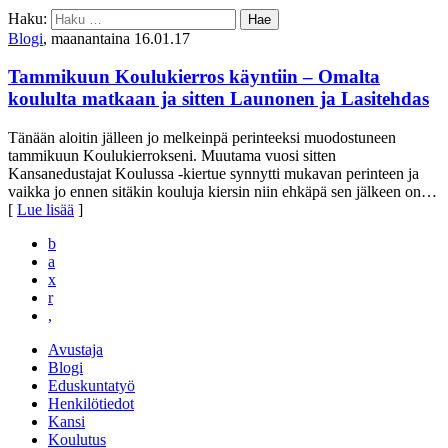
Haku:
Blogi
, maanantaina 16.01.17
Tammikuun Koulukierros käyntiin – Omalta
koululta matkaan ja sitten Launonen ja Lasitehdas
Tänään aloitin jälleen jo melkeinpä perinteeksi muodostuneen
tammikuun Koulukierrokseni. Muutama vuosi sitten
Kansanedustajat Koulussa -kiertue synnytti mukavan perinteen ja
vaikka jo ennen sitäkin kouluja kiersin niin ehkäpä sen jälkeen on
…
[
Lue lisää
]
b
a
x
r
,
Avustaja
Blogi
Eduskuntatyö
Henkilötiedot
Kansi
Koulutus