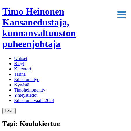
Timo Heinonen
Kansanedustaja,
kunnanvaltuuston
puheenjohtaja
Uutiset
Blogi
Kalenteri
Tarina
Eduskuntatyö
Kynästä
Timoheinonen.tv
Yhteystiedot
Eduskuntavaalit 2023
Haku
Tagi: Koulukiertue