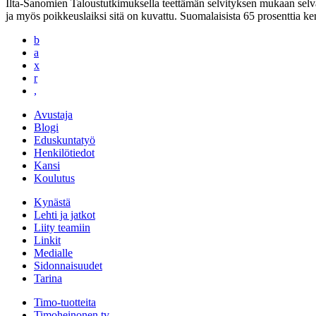
Ilta-Sanomien Taloustutkimuksella teettämän selvityksen mukaan selvä
ja myös poikkeuslaiksi sitä on kuvattu. Suomalaisista 65 prosenttia 
b
a
x
r
,
Avustaja
Blogi
Eduskuntatyö
Henkilötiedot
Kansi
Koulutus
Kynästä
Lehti ja jatkot
Liity teamiin
Linkit
Medialle
Sidonnaisuudet
Tarina
Timo-tuotteita
Timoheinonen.tv