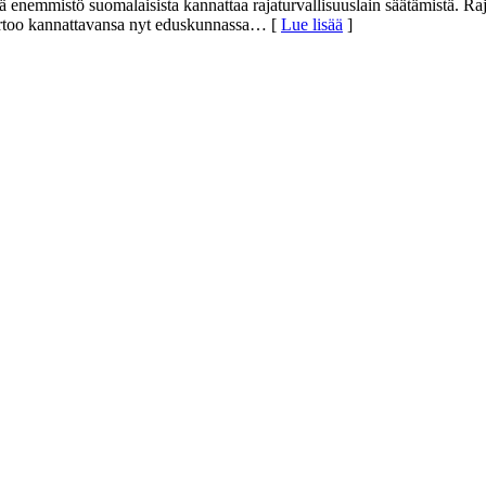
 enemmistö suomalaisista kannattaa rajaturvallisuuslain säätämistä. Ra
kertoo kannattavansa nyt eduskunnassa
… [
Lue lisää
]