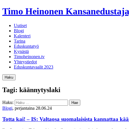
Timo Heinonen
Kansanedustaja
Uutiset
Blogi
Kalenteri
Tarina
Eduskuntatyö
Kynästä
Timoheinonen.tv
Yhteystiedot
Eduskuntavaalit 2023
Haku
Tagi: käännytyslaki
Haku:
Blogi
, perjantaina 28.06.24
Totta kai! – IS: Valtaosa suomalaisista kannattaa kä