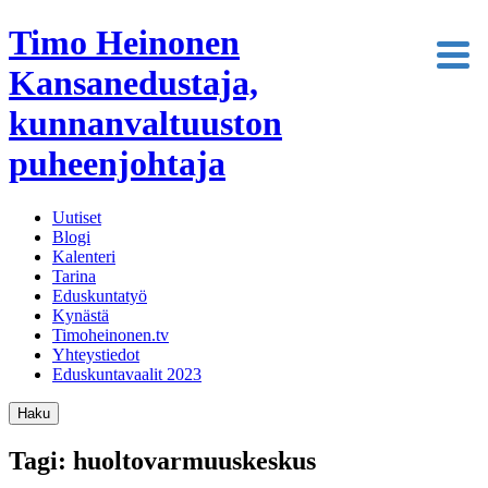
Timo Heinonen
Kansanedustaja,
kunnanvaltuuston
puheenjohtaja
Uutiset
Blogi
Kalenteri
Tarina
Eduskuntatyö
Kynästä
Timoheinonen.tv
Yhteystiedot
Eduskuntavaalit 2023
Haku
Tagi: huoltovarmuuskeskus