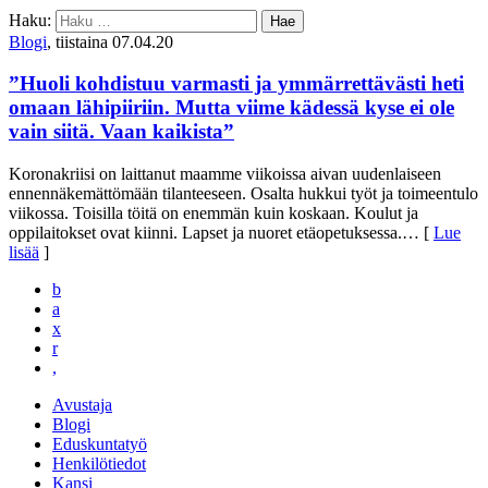
Haku:
Blogi
, tiistaina 07.04.20
”Huoli kohdistuu varmasti ja ymmärrettävästi heti
omaan lähipiiriin. Mutta viime kädessä kyse ei ole
vain siitä. Vaan kaikista”
Koronakriisi on laittanut maamme viikoissa aivan uudenlaiseen
ennennäkemättömään tilanteeseen. Osalta hukkui työt ja toimeentulo
viikossa. Toisilla töitä on enemmän kuin koskaan. Koulut ja
oppilaitokset ovat kiinni. Lapset ja nuoret etäopetuksessa.
… [
Lue
lisää
]
b
a
x
r
,
Avustaja
Blogi
Eduskuntatyö
Henkilötiedot
Kansi