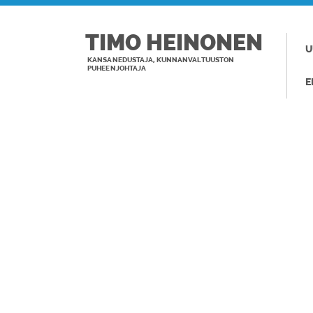
TIMO HEINONEN
U
KANSANEDUSTAJA, KUNNANVALTUUSTON
PUHEENJOHTAJA
E
TAGI: HAKA