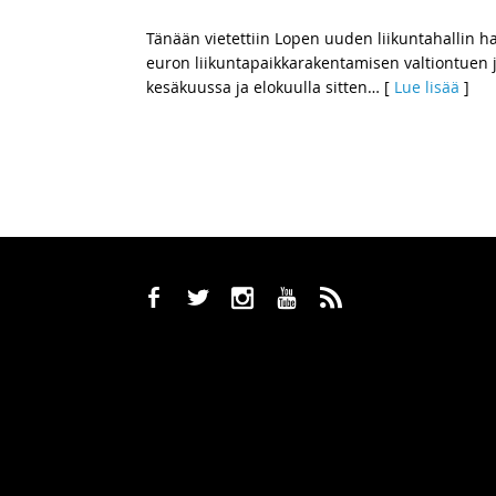
Tänään vietettiin Lopen uuden liikuntahallin h
euron liikuntapaikkarakentamisen valtiontuen ja 
kesäkuussa ja elokuulla sitten
… [
Lue lisää
]
b
a
x
r
,