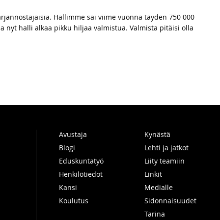
arjannostajaisia. Hallimme sai viime vuonna täyden 750 000
nyt halli alkaa pikku hiljaa valmistua. Valmista pitäisi olla
Avustaja
Kynästä
Blogi
Lehti ja jatkot
Eduskuntatyö
Liity teamiin
Henkilötiedot
Linkit
Kansi
Medialle
Koulutus
Sidonnaisuudet
Tarina