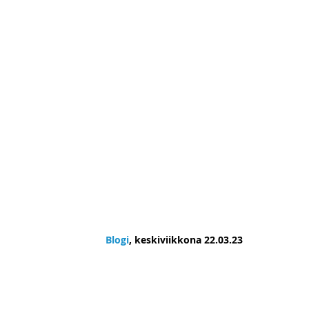
URHEILUKE
Blogi
, keskiviikkona 22.03.23
Lopen liikuntahallilla harjan
puoltaa avustusta Forssan jä
Hämeenlinnan yhteiskoulun li