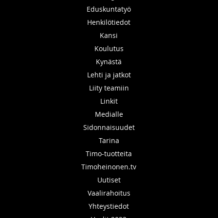
Eduskuntatyö
Henkilötiedot
Kansi
Koulutus
Kynästä
Lehti ja jatkot
Liity teamiin
Linkit
Medialle
Sidonnaisuudet
Tarina
Timo-tuotteita
Timoheinonen.tv
Uutiset
Vaalirahoitus
Yhteystiedot