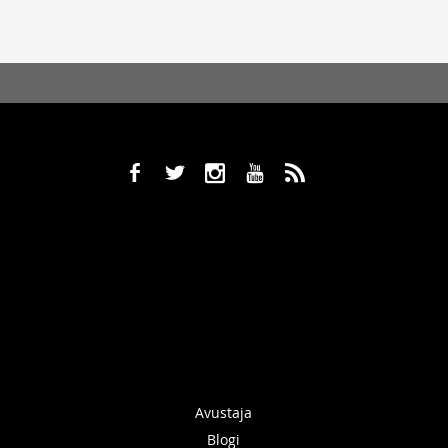
b
a
x
r
,
Avustaja
Blogi