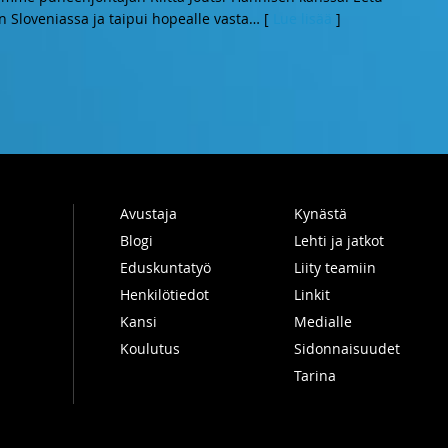
n Sloveniassa ja taipui hopealle vasta
… [
Lue lisää
]
Avustaja
Kynästä
Blogi
Lehti ja jatkot
Eduskuntatyö
Liity teamiin
Henkilötiedot
Linkit
Kansi
Medialle
Koulutus
Sidonnaisuudet
Tarina