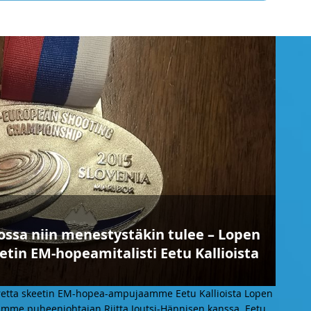
ssa niin menestystäkin tulee – Lopen
tin EM-hopeamitalisti Eetu Kallioista
oretta skeetin EM-hopea-ampujaamme Eetu Kallioista Lopen
me puheenjohtajan Riitta Joutsi-Hännisen kanssa. Eetu