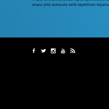
ampui yhtä laukausta vaille täydellisen kilpailu
b
a
x
r
,