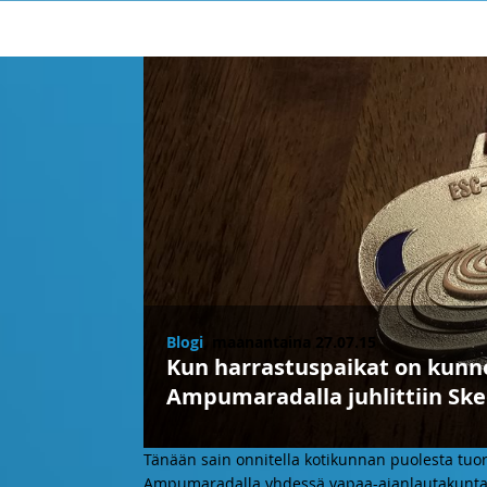
Blogi
, maanantaina 27.07.15
Kun harrastuspaikat on kunno
Ampumaradalla juhlittiin Skee
Tänään sain onnitella kotikunnan puolesta tu
Ampumaradalla yhdessä vapaa-ajanlautakuntam