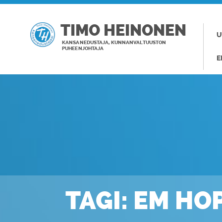
TIMO HEINONEN
U
KANSANEDUSTAJA, KUNNANVALTUUSTON
PUHEENJOHTAJA
E
TAGI: EM HO