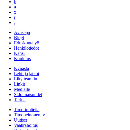
b
a
x
r
,
Avustaja
Blogi
Eduskuntatyö
Henkilötiedot
Kansi
Koulutus
Kynästä
Lehti ja jatkot
Liity teamiin
Linkit
Medialle
Sidonnaisuudet
Tarina
Timo-tuotteita
Timoheinonen.tv
Uutiset
Vaalirahoitus