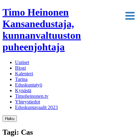
Timo Heinonen
Kansanedustaja,
kunnanvaltuuston
puheenjohtaja
Uutiset
Blogi
Kalenteri
Tarina
Eduskuntatyö
Kynästä
Timoheinonen.tv
Yhteystiedot
Eduskuntavaalit 2023
Haku
Tagi: Cas