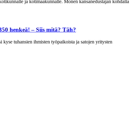
s. kotikunnalle ja kotimaakunnalle. Monen kansanedustajan kohdalla
n 350 henkeä! – Siis mitä? Täh?
si kyse tuhansien ihmisten työpaikoista ja satojen yritysten