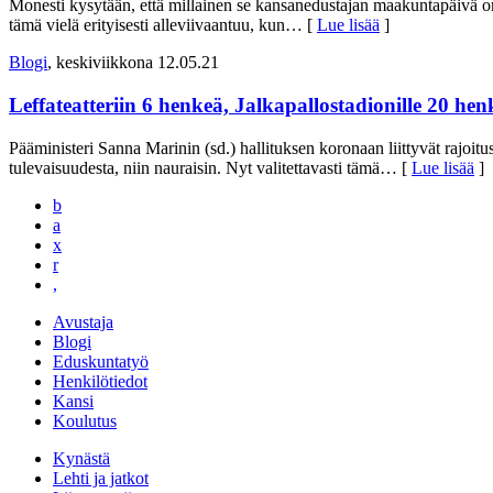
Monesti kysytään, että millainen se kansanedustajan maakuntapäivä on
tämä vielä erityisesti alleviivaantuu, kun
… [
Lue lisää
]
Blogi
, keskiviikkona 12.05.21
Leffateatteriin 6 henkeä, Jalkapallostadionille 20 he
Pääministeri Sanna Marinin (sd.) hallituksen koronaan liittyvät rajoitus
tulevaisuudesta, niin nauraisin. Nyt valitettavasti tämä
… [
Lue lisää
]
b
a
x
r
,
Avustaja
Blogi
Eduskuntatyö
Henkilötiedot
Kansi
Koulutus
Kynästä
Lehti ja jatkot