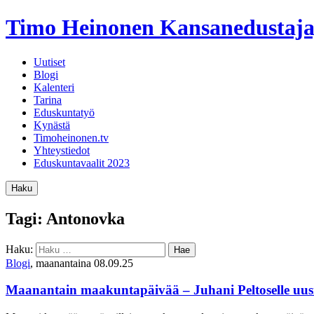
Timo Heinonen
Kansanedustaja
Uutiset
Blogi
Kalenteri
Tarina
Eduskuntatyö
Kynästä
Timoheinonen.tv
Yhteystiedot
Eduskuntavaalit 2023
Haku
Tagi: Antonovka
Haku:
Blogi
, maanantaina 08.09.25
Maanantain maakuntapäivää – Juhani Peltoselle uusi