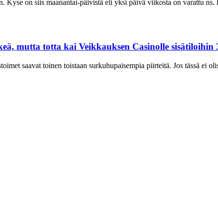
. Kyse on siis maanantai-päivistä eli yksi päivä viikosta on varattu n
nkeä, mutta totta kai Veikkauksen Casinolle sisätiloihi
toimet saavat toinen toistaan surkuhupaisempia piirteitä. Jos tässä ei oli