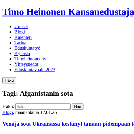
Timo Heinonen
Kansanedustaja
Uutiset
Blogi
Kalenteri
Tarina
Eduskuntatyö
Kynästä
Timoheinonen.tv
Yhteystiedot
Eduskuntavaalit 2023
Haku
Tagi: Afganistanin sota
Haku:
Blogi
, maanantaina 12.01.26
Venäjä sota Ukrainassa kestänyt tänään pidempään 