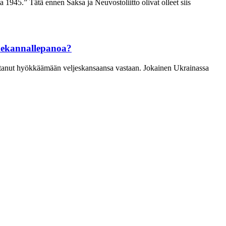
 1945.” Tätä ennen Saksa ja Neuvostoliitto olivat olleet siis
ikekannallepanoa?
kottanut hyökkäämään veljeskansaansa vastaan. Jokainen Ukrainassa