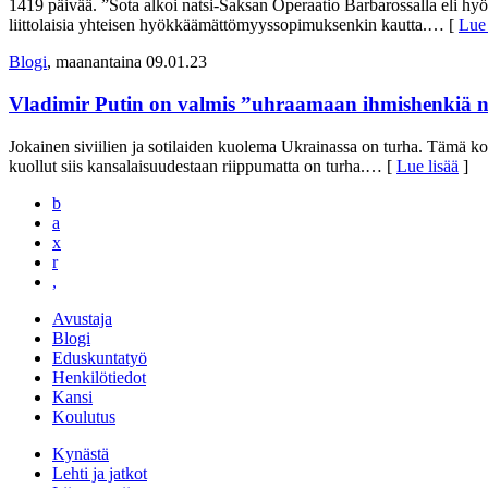
1419 päivää. ”Sota alkoi natsi-Saksan Operaatio Barbarossalla eli hyö
liittolaisia yhteisen hyökkäämättömyyssopimuksenkin kautta.
… [
Lue 
Blogi
, maanantaina 09.01.23
Vladimir Putin on valmis ”uhraamaan ihmishenkiä nii
Jokainen siviilien ja sotilaiden kuolema Ukrainassa on turha. Tämä k
kuollut siis kansalaisuudestaan riippumatta on turha.
… [
Lue lisää
]
b
a
x
r
,
Avustaja
Blogi
Eduskuntatyö
Henkilötiedot
Kansi
Koulutus
Kynästä
Lehti ja jatkot