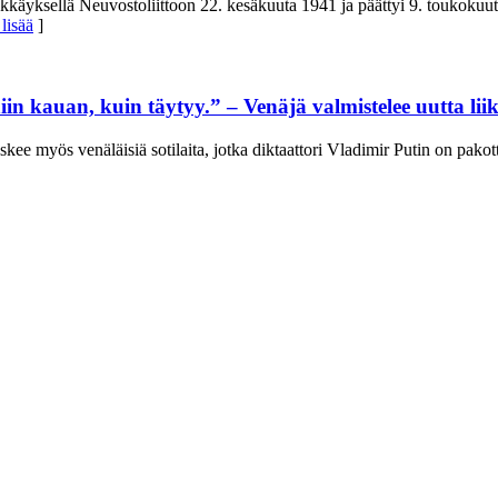
kkäyksellä Neuvostoliittoon 22. kesäkuuta 1941 ja päättyi 9. toukokuuta
lisää
]
n kauan, kuin täytyy.” – Venäjä valmistelee uutta li
oskee myös venäläisiä sotilaita, jotka diktaattori Vladimir Putin on pa