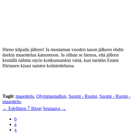
Hieno kilpailu jälleen! Ja muutaman vuoden tauon jälkeen ehdin
itsekin maaottelun katsomoon. Ja olihan se hienoa, että jälleen
kentällä nähtiin myös kotikunnankin väriä, kun meidän Emmi
Hietanen kisasi naisten kolmiottelussa.
Tagit:
maaottelu
,
Olympiastadion
,
Suomi - Ruotsi
,
Suomi - Ruotsi -
maaottelu
,
← Edellinen
￪ Blogi
Seuraava →
b
a
x