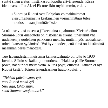
syntyi sitten ajatus, mistä kasvoi lopulta elävä legenda. Kisaa
ideoimassa ollut Aksel Ek totesikin myöhemmin, että…
»Suomi ja Ruotsi ovat Pohjolan voimakkaimmat
yleisurheilumaat ja keskinäinen voimanmittaus tulee
muodostumaan jännittäväksi.»
Ja näin se vuosi toisensa jälkeen aina tapahtunut. Yleisurheilun
Suomi-Ruotsi -maaottelu on historiansa aikana lunastanut yhä
uudelleen ja uudelleen paikkansa meidän, mutta myös ruotsalaisen
urheilukansan sydämissä. Voi hyvin todeta, että tämä on kiistämättä
maailman paras maaottelu.
Tuo lapsuudestani muistama kannustushuuto oli tuttu jo 1930-
luvulla. Silloin se kaikui jo muodossa: ”Hakkaa päälle Suomen
poika, naapurit ei meitä voita. Kiitos pojat, eilisestä. Tänään ei nyt
Ruotsi kestä”. Toinen legendaarinen huuto kuului…
”Tehkää päivän suuri työ,
ettei Ruotsi meitä lyö.
Sisu luja, tahto suuri,
siinä Suomen suojamuuri.”