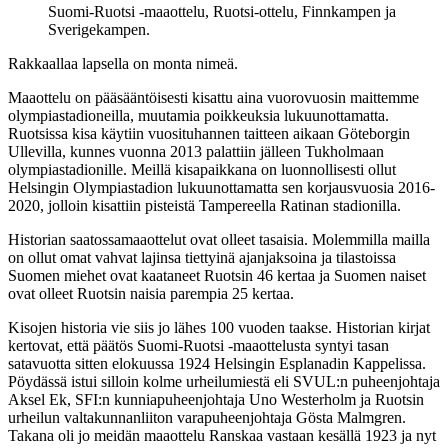
Suomi-Ruotsi -maaottelu, Ruotsi-ottelu, Finnkampen ja
Sverigekampen.
Rakkaallaa lapsella on monta nimeä.
Maaottelu on pääsääntöisesti kisattu aina vuorovuosin maittemme
olympiastadioneilla, muutamia poikkeuksia lukuunottamatta.
Ruotsissa kisa käytiin vuosituhannen taitteen aikaan Göteborgin
Ullevilla, kunnes vuonna 2013 palattiin jälleen Tukholmaan
olympiastadionille. Meillä kisapaikkana on luonnollisesti ollut
Helsingin Olympiastadion lukuunottamatta sen korjausvuosia 2016-
2020, jolloin kisattiin pisteistä Tampereella Ratinan stadionilla.
Historian saatossamaaottelut ovat olleet tasaisia. Molemmilla mailla
on ollut omat vahvat lajinsa tiettyinä ajanjaksoina ja tilastoissa
Suomen miehet ovat kaataneet Ruotsin 46 kertaa ja Suomen naiset
ovat olleet Ruotsin naisia parempia 25 kertaa.
Kisojen historia vie siis jo lähes 100 vuoden taakse. Historian kirjat
kertovat, että päätös Suomi-Ruotsi -maaottelusta syntyi tasan
satavuotta sitten elokuussa 1924 Helsingin Esplanadin Kappelissa.
Pöydässä istui silloin kolme urheilumiestä eli SVUL:n puheenjohtaja
Aksel Ek, SFI:n kunniapuheenjohtaja Uno Westerholm ja Ruotsin
urheilun valtakunnanliiton varapuheenjohtaja Gösta Malmgren.
Takana oli jo meidän maaottelu Ranskaa vastaan kesällä 1923 ja nyt