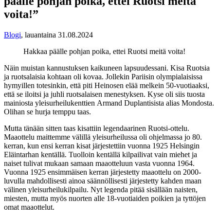
päälle pohjan poika, ettei Ruotsi meitä
voita!”
Blogi
,
lauantaina 31.08.2024
Hakkaa päälle pohjan poika, ettei Ruotsi meitä voita!
Näin muistan kannustuksen kaikuneen lapsuudessani. Kisa Ruotsia
ja ruotsalaisia kohtaan oli kovaa. Jollekin Pariisin olympialaisissa
hymyillen totesinkin, että piti Heinosen elää melkein 50-vuotiaaksi,
että se iloitsi ja juhli ruotsalaisen menestyksen. Kyse oli siis tuosta
mainiosta yleisurheilukenttien
Armand Duplantisista alias Mondosta.
Olihan se hurja temppu taas.
Mutta tänään sitten taas kisattiin legendaarinen Ruotsi-ottelu.
Maaottelu maittemme välillä yleisurheilussa oli ohjelmassa jo 80.
kerran, kun ensi kerran kisat järjestettiin vuonna 1925 Helsingin
Eläintarhan kentällä. Tuolloin kentällä kilpailivat vain miehet ja
naiset tulivat mukaan samaan maaotteluun vasta vuonna 1964.
Vuonna 1925 ensimmäisen kerran järjestetty maaottelu on 2000-
luvulla mahdollisesti ainoa säännöllisesti järjestetty kahden maan
välinen yleisurheilukilpailu. Nyt legenda pitää sisällään naisten,
miesten, mutta myös nuorten alle 18-vuotiaiden poikien ja tyttöjen
omat maaottelut.