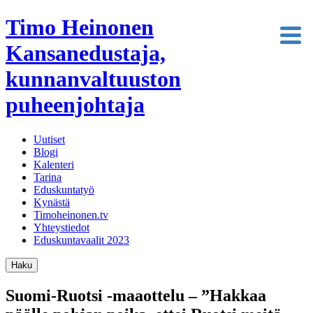
Timo Heinonen
Kansanedustaja,
kunnanvaltuuston
puheenjohtaja
Uutiset
Blogi
Kalenteri
Tarina
Eduskuntatyö
Kynästä
Timoheinonen.tv
Yhteystiedot
Eduskuntavaalit 2023
Haku
Suomi-Ruotsi -maaottelu – ”Hakkaa