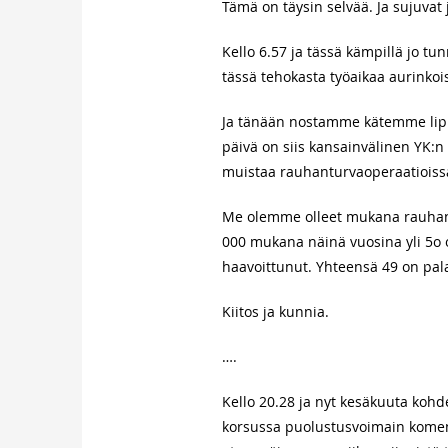
Tämä on täysin selvää. Ja sujuvat
Kello 6.57 ja tässä kämpillä jo t
tässä tehokasta työaikaa aurink
Ja tänään nostamme kätemme lip
päivä on siis kansainvälinen YK:n
muistaa rauhanturvaoperaatioiss
Me olemme olleet mukana rauhantu
000 mukana näinä vuosina yli 5o 
haavoittunut. Yhteensä 49 on pa
Kiitos ja kunnia.
….
Kello 20.28 ja nyt kesäkuuta koh
korsussa puolustusvoimain komenta