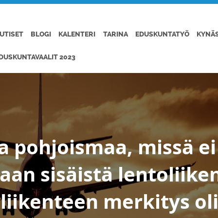
UTISET
BLOGI
KALENTERI
TARINA
EDUSKUNTATYÖ
KYNÄ
DUSKUNTAVAALIT 2023
a pohjoismaa, missä ei
an sisäistä lentoliiken
oliikenteen merkitys ol