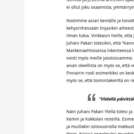
ei ollut joku osaamista, ymmärrys
Nostimme asian kentälle ja toivott
kehysriihessään linjasikin aiheest
ilman tukia. Vinkkasin heille, että
Juhani Pakari totesikin, että ”Kan
Markkinaehtoisessa liikenteessä le
viesti myös meille jaostossamme. V
aivan oleellista on myös se, että v
Finnairin rooli esimerkiksi on ke
myös se, että toimintakenttä on re
”Viidellä päivitt
Näin Juhani Pakari Ylellä totesi ja
Kemin ja Kokkolan reiteillä. Esim
ja muillakin ostovuoroilla matkus
Porin. Näissä ongelmaksi muodost