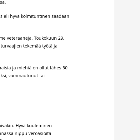
sa.
us eli hyvä kolmituntinen saadaan
e veteraaneja. Toukokuun 29.
nturvaajien tekemää työtä ja
isia ja miehiä on ollut lähes 50
uksi, vammautunut tai
äiväkin. Hyvä kuuleminen
unnassa nippu veroasioita