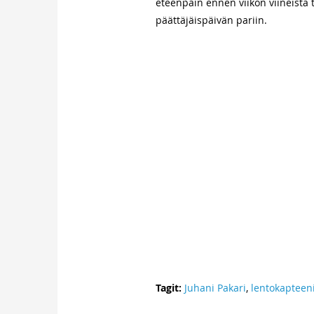
eteenpäin ennen viikon viineistä t
päättäjäispäivän pariin.
Tagit:
Juhani Pakari
,
lentokapteen