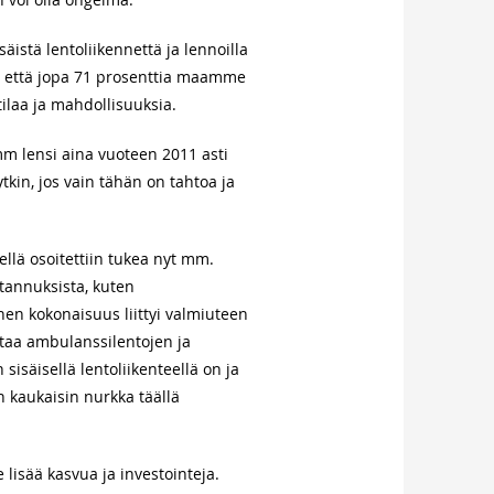
istä lentoliikennettä ja lennoilla
, että jopa 71 prosenttia maamme
ilaa ja mahdollisuuksia.
mm lensi aina vuoteen 2011 asti
ytkin, jos vain tähän on tahtoa ja
ellä osoitettiin tukea nyt mm.
stannuksista, kuten
nen kokonaisuus liittyi valmiuteen
staa ambulanssilentojen ja
isäisellä lentoliikenteellä on ja
n kaukaisin nurkka täällä
lisää kasvua ja investointeja.