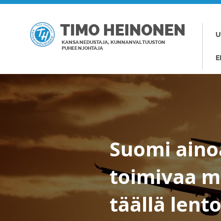
TIMO HEINONEN
U
KANSANEDUSTAJA, KUNNANVALTUUSTON
PUHEENJOHTAJA
E
Suomi aino
toimivaa ma
täällä lent