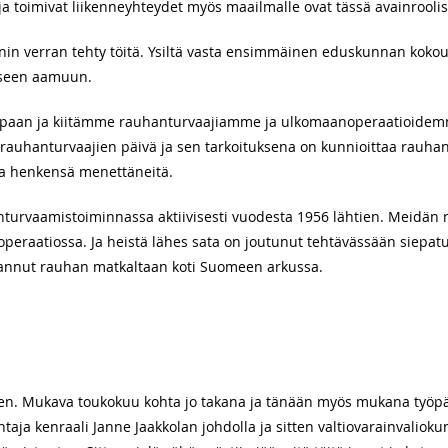
 ja toimivat liikenneyhteydet myös maailmalle ovat tässä avainroolis
unnin verran tehty töitä. Ysiltä vasta ensimmäinen eduskunnan koko
oiseen aamuun.
paan ja kiitämme rauhanturvaajiamme ja ulkomaanoperaatioidemm
 rauhanturvaajien päivä ja sen tarkoituksena on kunnioittaa rauha
a henkensä menettäneitä.
rvaamistoiminnassa aktiivisesti vuodesta 1956 lähtien. Meidän na
operaatiossa. Ja heistä lähes sata on joutunut tehtävässään siepat
lannut rauhan matkaltaan koti Suomeen arkussa.
den. Mukava toukokuu kohta jo takana ja tänään myös mukana työp
ja kenraali Janne Jaakkolan johdolla ja sitten valtiovarainvaliok