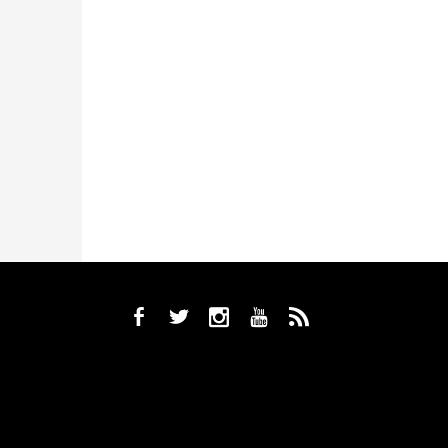
b
a
x
r
,