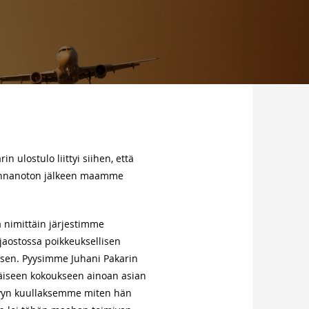
 ulostulo liittyi siihen, että
n kannanoton jälkeen maamme
ä nimittäin järjestimme
jaostossa poikkeuksellisen
sen. Pyysimme Juhani Pakarin
äiseen kokoukseen ainoan asian
lyyn kuullaksemme miten hän