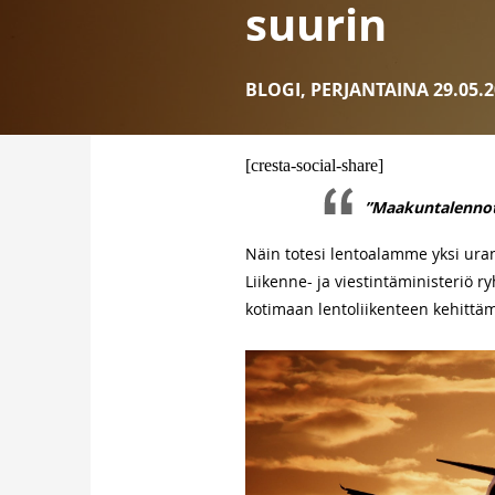
suurin
BLOGI
,
PERJANTAINA 29.05.2
[cresta-social-share]
”Maakuntalennot 
Näin totesi lentoalamme yksi uranu
Liikenne- ja viestintä­ministeriö
kotimaan lentoliikenteen kehittäm