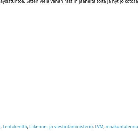
äysistuntoa. Sitten vielä vähän rästiin jääneitä töitä ja nyt jo kot
i
,
Lentokenttä
,
Liikenne- ja viestintäministeriö
,
LVM
,
maakuntalenno