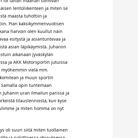
n loi tähän maahan toimivan
äisen lentoliikenteen ja miten se
ästä maasta tuhottiin ja
ttiin. Pian kaksikymmenvuotisen
ikana harvoin olen kuullut näin
vaa esitystä ja asiantuntevaa ja
istä asian läpikäymistä. Juhaniin
ustuin aikanaan Jyväskylän
issa ja AKK Motorsportin jutuissa
en myöhemmin vielä mm.
komitean ja muun sportin
. Samalla opin tuntemaan
n Juhanin uran ilmailun parissa ja
rkeistä tilauslennoista, kun kyse
kuulimme ja miten homma on nyt
 oli suuri siitä miten tuollainen
tiölle ja poliittisessa ohjauksessa