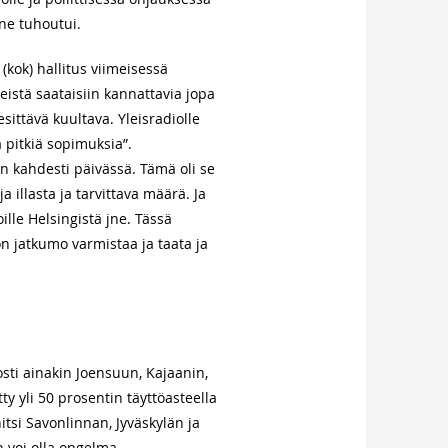
nne tuhoutui.
(kok) hallitus viimeisessä
eistä saataisiin kannattavia jopa
esittävä kuultava. Yleisradiolle
ä pitkiä sopimuksia”.
on kahdesti päivässä. Tämä oli se
 illasta ja tarvittava määrä. Ja
oille Helsingistä jne. Tässä
n jatkumo varmistaa ja taata ja
posti ainakin Joensuun, Kajaanin,
y yli 50 prosentin täyttöasteella
tsi Savonlinnan, Jyväskylän ja
 voi olla ongelma.