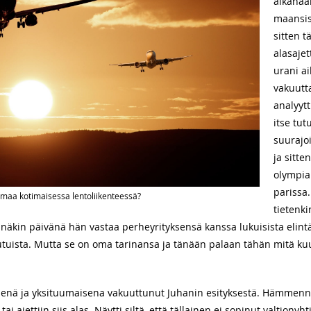
aikanaa
maansis
sitten t
alasaje
urani a
vakuutta
analyytt
itse tut
suurajo
ja sitt
olympia
parissa
maa kotimaisessa lentoliikenteessä?
tietenki
näkin päivänä hän vastaa perheyrityksensä kanssa lukuisista elintä
utuista. Mutta se on oma tarinansa ja tänään palaan tähän mitä 
senä ja yksituumaisena vakuuttunut Juhanin esityksestä. Hämmennys
ai ajettiin siis alas. Näytti siltä, että tällainen ei sopinut valtionyh