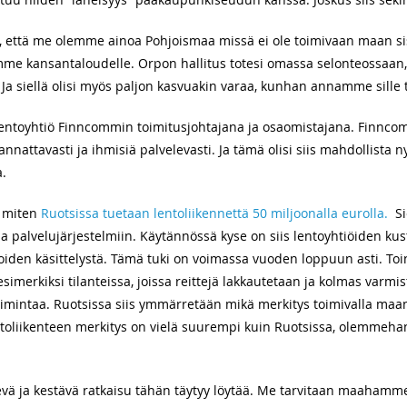
e, että me olemme ainoa Pohjoismaa missä ei ole toimivaan maan sisä
mme kansantaloudelle. Orpon hallitus totesi omassa selonteossaan
 Ja siellä olisi myös paljon kasvuakin varaa, kunhan annamme sille t
 lentoyhtiö Finncommin toimitusjohtajana ja osaomistajana. Finnco
annattavasti ja ihmisiä palvelevasti. Ja tämä olisi siis mahdollista n
a.
tä miten
Ruotsissa tuetaan lentoliikennettä 50 miljoonalla eurolla.
Si
a palvelujärjestelmiin. Käytännössä kyse on siis lentoyhtiöiden ku
oiden käsittelystä. Tämä tuki on voimassa vuoden loppuun asti. Toi
simerkiksi tilanteissa, joissa reittejä lakkautetaan ja kolmas varmi
imintaa. Ruotsissa siis ymmärretään mikä merkitys toimivalla maan s
lentoliikenteen merkitys on vielä suurempi kuin Ruotsissa, olemmeha
kevä ja kestävä ratkaisu tähän täytyy löytää. Me tarvitaan maahamme 