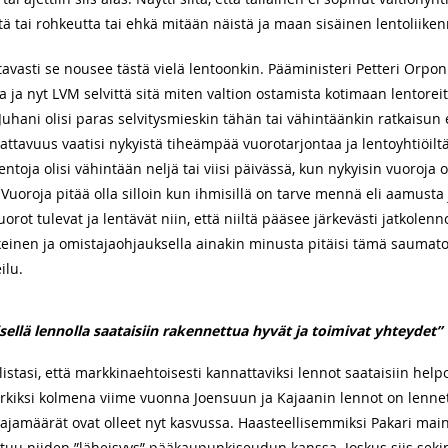
tä tai rohkeutta tai ehkä mitään näistä ja maan sisäinen lentoliike
avasti se nousee tästä vielä lentoonkin. Pääministeri Petteri Orpon 
a ja nyt LVM selvittä sitä miten valtion ostamista kotimaan lentoreit
 Juhani olisi paras selvitysmieskin tähän tai vähintäänkin ratkaisun 
nattavuus vaatisi nykyistä tiheämpää vuorotarjontaa ja lentoyhtiöilt
ntoja olisi vähintään neljä tai viisi päivässä, kun nykyisin vuoroja 
uoroja pitää olla silloin kun ihmisillä on tarve mennä eli aamusta ja
uorot tulevat ja lentävät niin, että niiltä pääsee järkevästi jatkolenn
skeinen ja omistajaohjauksella ainakin minusta pitäisi tämä saumato
ilu.
äisellä lennolla saataisiin rakennettua hyvät ja toimivat yhteydet”
 listasi, että markkinaehtoisesti kannattaviksi lennot saataisiin hel
erkiksi kolmena viime vuonna Joensuun ja Kajaanin lennot on lennett
tajamäärät ovat olleet nyt kasvussa. Haasteellisemmiksi Pakari maini
uu niiden ”läheisyys” pääkaupunkiseudun kanssa. Joskus siis sekin