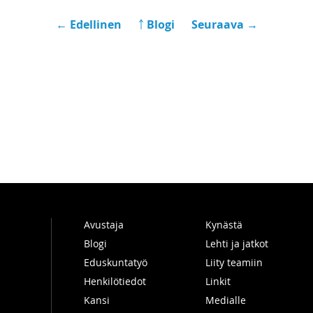
← Edellinen
￪ Blogi
Seuraava →
Avustaja
Kynästä
Blogi
Lehti ja jatkot
Eduskuntatyö
Liity teamiin
Henkilötiedot
Linkit
Kansi
Medialle