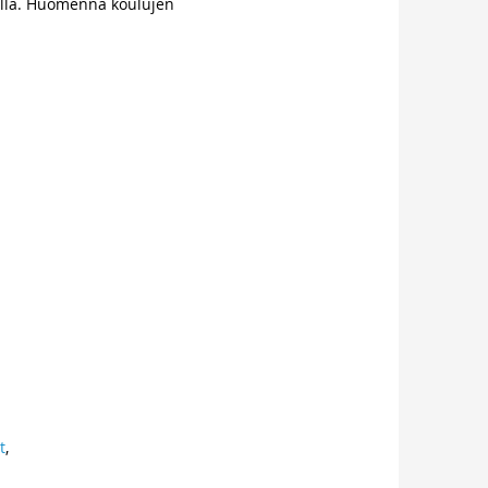
osalla. Huomenna koulujen
t
,