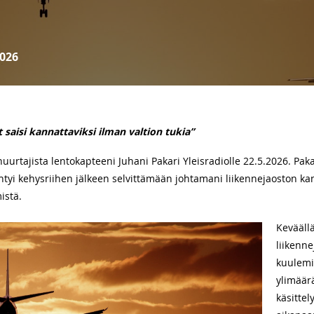
026
saisi kannattaviksi ilman valtion tukia”
urtajista lentokapteeni Juhani Pakari Yleisradiolle 22.5.2026. Pakarin
 ryhtyi kehysriihen jälkeen selvittämään johtamani liikennejaosto
istä.
Kevääll
liikenne
kuulemi
ylimäär
käsitte