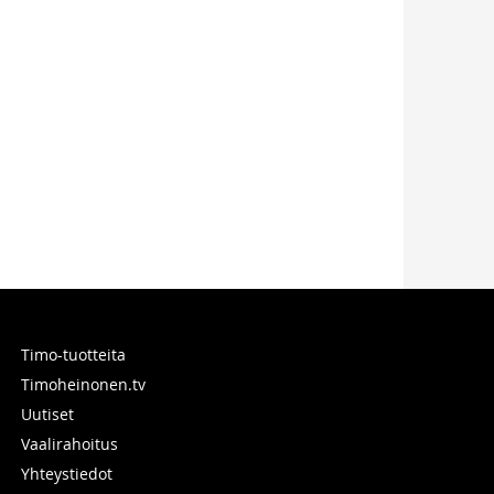
Timo-tuotteita
Timoheinonen.tv
Uutiset
Vaalirahoitus
Yhteystiedot