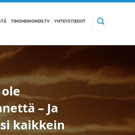
STÄ
TIMOHEINONEN.TV
YHTEYSTIEDOT
 ole
nettä – Ja
isi kaikkein