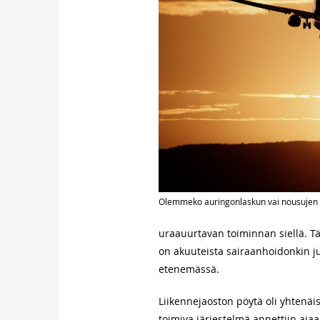
Olemmeko auringonlaskun vai nousujen 
uraauurtavan toiminnan siellä. Tä
on akuuteista sairaanhoidonkin j
etenemässä.
Liikennejaoston pöytä oli yhtenäi
toimiva järjestelmä annettiin ajaa t