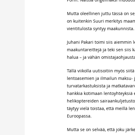
Mutta oleellinen juttu tässä on s
on kuitenkin Suuri merkitys maa
vientitulosta syntyy maakunnista.
Juhani Pakari toimi siis aiemmin
maakuntareittejä ja teki sen siis k
halua – ja vähän omistajaohjaust
Tällä viikolla uutisoitiin myös sii
lentoasemien ja ilmailun maksu- j
turvatarkastuksista ja matkatavar
hankkia kotimaan lentoyhteyksiä e
helikoptereiden sairaankuljetusto
täytyy vielä toistaa, että meillä 
Euroopassa.
Mutta se on selvää, että joku jär