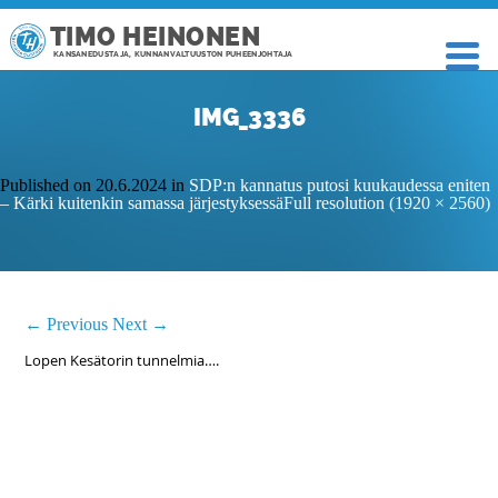
TIMO HEINONEN
KANSANEDUSTAJA, KUNNANVALTUUSTON PUHEENJOHTAJA
IMG_3336
Published on
20.6.2024
in
SDP:n kannatus putosi kuukaudessa eniten
– Kärki kuitenkin samassa järjestyksessä
Full resolution (1920 × 2560)
←
Previous
Next
→
Lopen Kesätorin tunnelmia….