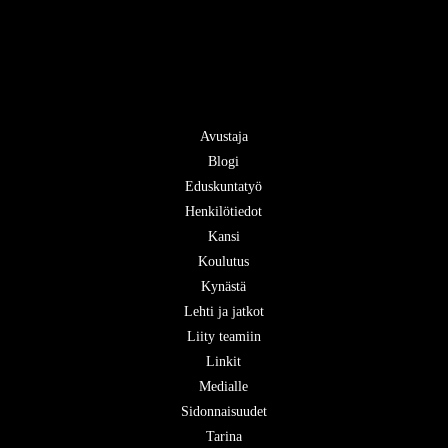
Avustaja
Blogi
Eduskuntatyö
Henkilötiedot
Kansi
Koulutus
Kynästä
Lehti ja jatkot
Liity teamiin
Linkit
Medialle
Sidonnaisuudet
Tarina