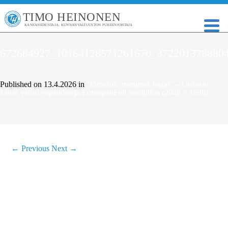
TIMO HEINONEN
KANSANEDUSTAJA, KUNNANVALTUUSTON PUHEENJOHTAJA
672684927_10164128571261670_372201378880
Published on
13.4.2026
in
”Oroszok, menjetek haza!” – Unkarin
kansa valitsi vapauden ja Euroopan
Full resolution (2048 × 1536)
←
Previous
Next
→