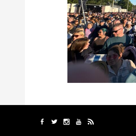
b
a
x
r
,