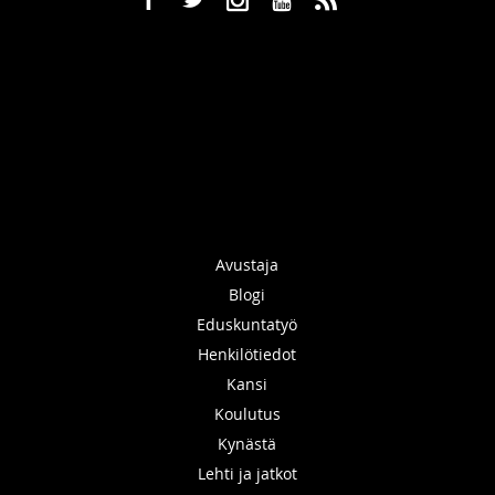
b
a
x
r
,
Avustaja
Blogi
Eduskuntatyö
Henkilötiedot
Kansi
Koulutus
Kynästä
Lehti ja jatkot