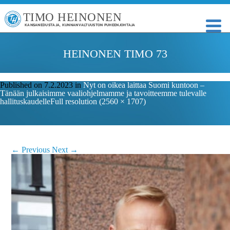
TIMO HEINONEN
KANSANEDUSTAJA, KUNNANVALTUUSTON PUHEENJOHTAJA
HEINONEN TIMO 73
Published on
7.2.2023
in
Nyt on oikea laittaa Suomi kuntoon –
Tänään julkaisimme vaaliohjelmamme ja tavoitteemme tulevalle
hallituskaudelle
Full resolution (2560 × 1707)
←
Previous
Next
→