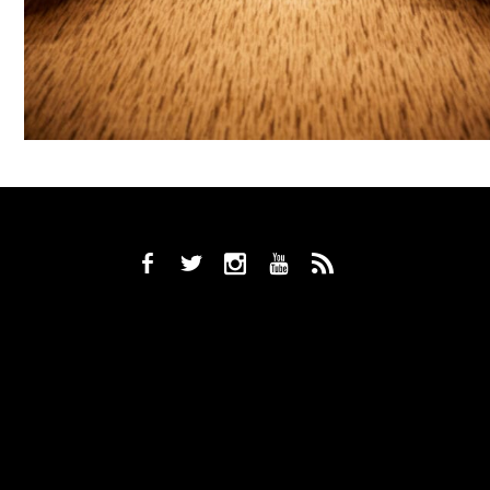
b
a
x
r
,