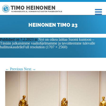
TIMO HEINONEN
KANSANEDUSTAJA, KUNNANVALTUUSTON PUHEENJOHTAJA
HEINONEN TIMO 23
Published on
7.2.2023
in
Nyt on oikea laittaa Suomi kuntoon –
Tänään julkaisimme vaaliohjelmamme ja tavoitteemme tulevalle
hallituskaudelle
Full resolution (1707 × 2560)
←
Previous
Next
→