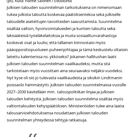
(ps). Kuva: Hanne Salonen / Eduskunta
Julkisen talouden suunnitelman tarkoituksena on nimenomaan
tukea julkista taloutta koskevaa päätöksentekoa sekä julkiselle
taloudelle asetettujen tavoitteiden saavuttamista. Suunnitelma
sisältää valtion, hyvinvointialueiden ja kuntien taloutta sekä
lakisääteisiä työeläkelaitoksia ja muita sosiaaliturvarahastoja
koskevat osat ja luulisi, että tällainen kiinnostaisi myös
pääoppositiopuolueen puheenjohtajaa ja tämä keskustelu oltaisiin
laitettu kalenterissa ns. ykköseksi? Jokainen hallitushan laatii
julkisen talouden suunnitelman vaalikaudeksi, mutta sitä
tarkistetaan myös vuosittain aina seuraavaksi neljäksi vuodeksi.
Nyt kyse oli siis jo tulevasta vaalikaudesta ja siksikin Lindtmanin
poissaolo hämmästytti. Julkisen talouden suunnitelmassa vuosille
2027–2030 käsitellään mm. talouspolitiikan linjaa ja julkisen
talouden kehitystä. Julkisen talouden suunnitelma sisältää myös
valtiontalouden kehyspäätöksen. Ministeriöiden tulee aina laatia
talousarvioehdotuksensa noudattaen julkisen talouden
suunnitelman yhteydessä tehtyjä ratkaisuja.