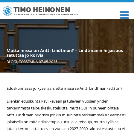
TIMO HEINONEN
KANSANEDUSTAJA, KUNNANVALTUUSTON PUHEENJOHTAJA
Mutta missä on Antti Lindtman? – Lindtmanin hiljaisuus
satuttaa jo korvia
BLOGI
,
TORSTAINA 07.05.2026
Eduskunnassa jo kysellään, että missä se Antti Lindtman (sd.) on?
Eilenkin eduskunta kävi kevään ja tulevien vuosien yhden
tärkeimmistä talouskeskusteluista, mutta SDP:n puheenjohtaja
Antti Lindtman priorisoi jonkin muun tätä tärkeämmäksi? Varmasti
jokaisella on mitä erilaisempia kutsuja ja reissuja, mutta kyllä se
jotain kertoo, että tulevien vuosien 2027-2030 talouskeskustelua ei