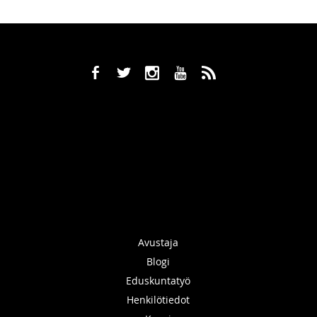
b
a
x
r
,
Avustaja
Blogi
Eduskuntatyö
Henkilötiedot