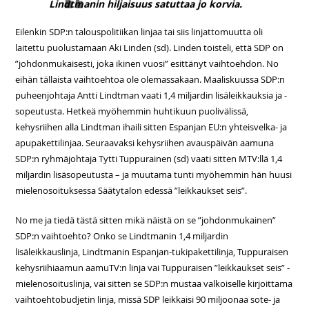
Lindtmanin hiljaisuus satuttaa jo korvia.
Eilenkin SDP:n talouspolitiikan linjaa tai siis linjattomuutta oli
laitettu puolustamaan Aki Linden (sd). Linden toisteli, että SDP on
”johdonmukaisesti, joka ikinen vuosi” esittänyt vaihtoehdon. No
eihän tällaista vaihtoehtoa ole olemassakaan. Maaliskuussa SDP:n
puheenjohtaja Antti Lindtman vaati 1,4 miljardin lisäleikkauksia ja -
sopeutusta. Hetkeä myöhemmin huhtikuun puolivälissä,
kehysriihen alla Lindtman ihaili sitten Espanjan EU:n yhteisvelka- ja
apupakettilinjaa. Seuraavaksi kehysriihen avauspäivän aamuna
SDP:n ryhmäjohtaja Tytti Tuppurainen (sd) vaati sitten MTV:llä 1,4
miljardin lisäsopeutusta – ja muutama tunti myöhemmin hän huusi
mielenosoituksessa Säätytalon edessä ”leikkaukset seis”.
No me ja tiedä tästä sitten mikä näistä on se ”johdonmukainen”
SDP:n vaihtoehto? Onko se Lindtmanin 1,4 miljardin
lisäleikkauslinja, Lindtmanin Espanjan-tukipakettilinja, Tuppuraisen
kehysriihiaamun aamuTV:n linja vai Tuppuraisen ”leikkaukset seis” -
mielenosoituslinja, vai sitten se SDP:n mustaa valkoiselle kirjoittama
vaihtoehtobudjetin linja, missä SDP leikkaisi 90 miljoonaa sote- ja