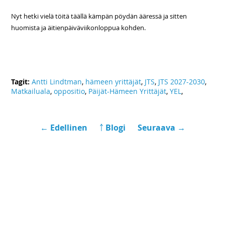
Nyt hetki vielä töitä täällä kämpän pöydän ääressä ja sitten
huomista ja äitienpäiväviikonloppua kohden.
Tagit:
Antti Lindtman
,
hämeen yrittäjät
,
JTS
,
JTS 2027-2030
,
Matkailuala
,
oppositio
,
Päijät-Hämeen Yrittäjät
,
YEL
,
← Edellinen
￪ Blogi
Seuraava →