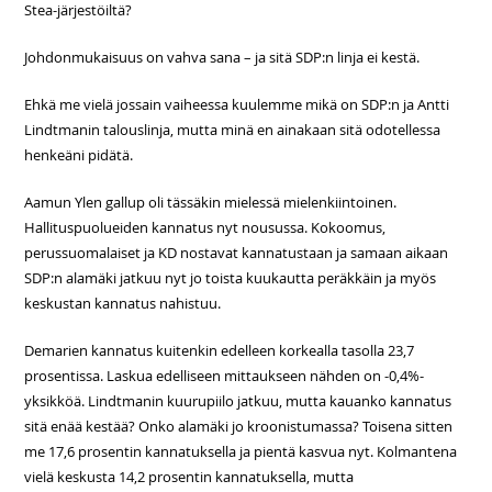
Stea-järjestöiltä?
Johdonmukaisuus on vahva sana – ja sitä SDP:n linja ei kestä.
Ehkä me vielä jossain vaiheessa kuulemme mikä on SDP:n ja Antti
Lindtmanin talouslinja, mutta minä en ainakaan sitä odotellessa
henkeäni pidätä.
Aamun Ylen gallup oli tässäkin mielessä mielenkiintoinen.
Hallituspuolueiden kannatus nyt nousussa. Kokoomus,
perussuomalaiset ja KD nostavat kannatustaan ja samaan aikaan
SDP:n alamäki jatkuu nyt jo toista kuukautta peräkkäin ja myös
keskustan kannatus nahistuu.
Demarien kannatus kuitenkin edelleen korkealla tasolla 23,7
prosentissa. Laskua edelliseen mittaukseen nähden on -0,4%-
yksikköä. Lindtmanin kuurupiilo jatkuu, mutta kauanko kannatus
sitä enää kestää? Onko alamäki jo kroonistumassa? Toisena sitten
me 17,6 prosentin kannatuksella ja pientä kasvua nyt. Kolmantena
vielä keskusta 14,2 prosentin kannatuksella, mutta