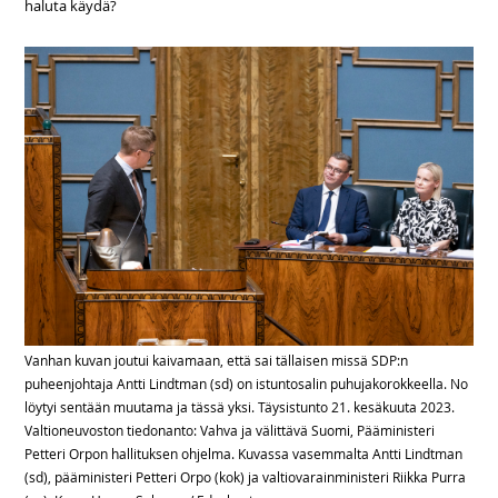
haluta käydä?
Vanhan kuvan joutui kaivamaan, että sai tällaisen missä SDP:n
puheenjohtaja Antti Lindtman (sd) on istuntosalin puhujakorokkeella. No
löytyi sentään muutama ja tässä yksi. Täysistunto 21. kesäkuuta 2023.
Valtioneuvoston tiedonanto: Vahva ja välittävä Suomi, Pääministeri
Petteri Orpon hallituksen ohjelma. Kuvassa vasemmalta Antti Lindtman
(sd), pääministeri Petteri Orpo (kok) ja valtiovarainministeri Riikka Purra