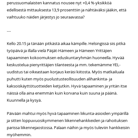
perussuomalaisten kannatus nousee nyt +0,4 %-yksikköä
edellisestä mittauksesta 13,9 prosenttiin ja nähtäväksi jääkin, että
vaihtuuko näiden järjestys jo seuraavassa?
….
Kello 20.15 ja tänään pitkästä aikaa kämpille. Helsingissä siis pitkä
työpäivä ja illalla vielä Päijät-Hämeen ja Hämeen Yrittäjien
tapaaminen kokoomuksen eduskuntaryhmän huoneella. Hyvää
keskustelua pienyrittäjien tilanteesta ja mm. tekemämme YEL-
uudistus tai oikeastaan korjaus keräsi kiitosta. Myös matkailuala
puhutti kuten myös puolustusteollisuuden alihankinta- ja
kaksoiskäyttötuotteiden ketjutkin. Hyvä tapaaminen ja yritän itse
näissä olla aina enemmän kuin korvana kuin suuna ja päänä.
Kuunnella ja kysyä.
Päivään mahtui myös hyvä tapaaminen liikunta-asioiden ympärillä
ja sitten loppuvuosikymmenen liikennehankkeiden ja rahoituksen
parissa liikennejaostossa. Palaan näihin ja myös tuleviin hankkeisiin
myöhemmin.