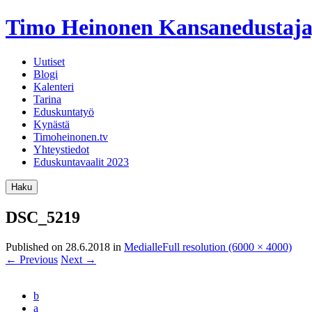
Timo Heinonen
Kansanedustaja
Uutiset
Blogi
Kalenteri
Tarina
Eduskuntatyö
Kynästä
Timoheinonen.tv
Yhteystiedot
Eduskuntavaalit 2023
Haku
DSC_5219
Published on
28.6.2018
in
Medialle
Full resolution (6000 × 4000)
←
Previous
Next
→
b
a