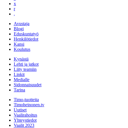
x
r
,
Avustaja
Blogi
Eduskuntatyö
Henkilötiedot
Kansi
Koulutus
Kynästä
Lehti ja jatkot
Liity teamiin
Linkit
Medialle
Sidonnaisuudet
Tarina
Timo-tuotteita
Timoheinonen.tv
Uutiset
Vaalirahoitus
Yhteystiedot
Vaalit 2023