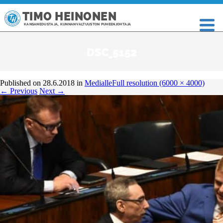
TIMO HEINONEN
KANSANEDUSTAJA, KUNNANVALTUUSTON PUHEENJOHTAJA
DSC_5152
Published on
28.6.2018
in
Medialle
Full resolution (6000 × 4000)
←
Previous
Next
→