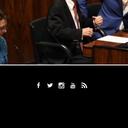
b
a
x
r
,