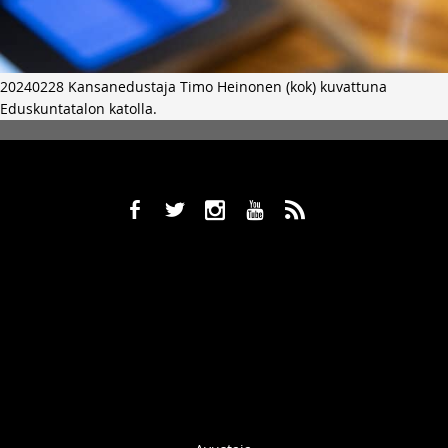
20240228 Kansanedustaja Timo Heinonen (kok) kuvattuna
Eduskuntatalon katolla.
b
a
x
r
,