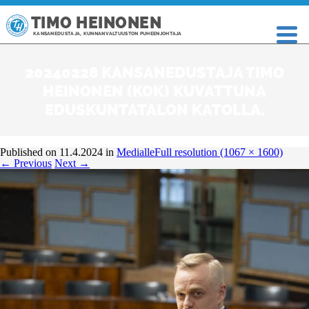
TIMO HEINONEN
KANSANEDUSTAJA, KUNNANVALTUUSTON PUHEENJOHTAJA
20240228 KANSANEDUSTAJA TIMO
HEINONEN (KOK) KUVATTUNA
EDUSKUNTATALON KATOLLA.
Published on
11.4.2024
in
Medialle
Full resolution (1067 × 1600)
←
Previous
Next
→