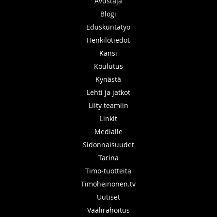
Avustaja
Blogi
Eduskuntatyö
Henkilötiedot
Kansi
Koulutus
Kynästä
Lehti ja jatkot
Liity teamiin
Linkit
Medialle
Sidonnaisuudet
Tarina
Timo-tuotteita
Timoheinonen.tv
Uutiset
Vaalirahoitus