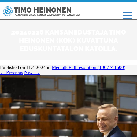
TIMO HEINONEN
KANSANEDUSTAJA, KUNNANVALTUUSTON PUHEENJOHTAJA
20240228 KANSANEDUSTAJA TIMO
HEINONEN (KOK) KUVATTUNA
EDUSKUNTATALON KATOLLA.
Published on
11.4.2024
in
Medialle
Full resolution (1067 × 1600)
←
Previous
Next
→