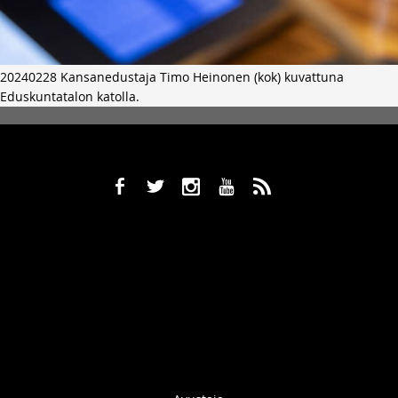
20240228 Kansanedustaja Timo Heinonen (kok) kuvattuna
Eduskuntatalon katolla.
b
a
x
r
,