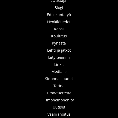
Avustaja
Blogi
Eduskuntatyö
Henkilötiedot
Kansi
Koulutus
Kynästä
Lehti ja jatkot
Liity teamiin
Linkit
Medialle
Sidonnaisuudet
Tarina
Timo-tuotteita
Timoheinonen.tv
Uutiset
Vaalirahoitus