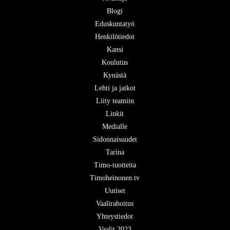
Blogi
Eduskuntatyö
Henkilötiedot
Kansi
Koulutus
Kynästä
Lehti ja jatkot
Liity teamiin
Linkit
Medialle
Sidonnaisuudet
Tarina
Timo-tuotteita
Timoheinonen.tv
Uutiset
Vaalirahoitus
Yhteystiedot
Vaalit 2023