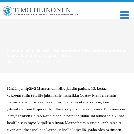
TIMO HEINONEN
KANSANEDUSTAJA, KUNNANVALTUUSTON PUHEENJOHTAJA
Marskin jalan jäljissä… Mannerheim Hirvijahti kunnioittaa
marsalkan metsästäjäperintöä
BLOGI
,
LAUANTAINA 16.11.2024
Tänään jahtipäivä Mannerheim Hirvijahdin parissa. 13. kertaa
kokoonnuttiin tutuille jahtimaille marsalkka Gustav Mannerheimin
metsästäjäperintöä vaalimaan. Perinnehän syntyi aikanaan, kun
ystävälleni Kari Kupariselle tällaisesta jahti-ideasta puhuin. Kari innostui
ja myös Sakon Raimo Karjalainen ja näin jahtimme sai aikanaan alkunsa.
Jahdille sain myös kirjallisen luvan Mannerheimin suvun vanhimmalta
aivan ainutlaatuisella ja kaunokielisellä kirjeellä, jonka olen perinteen