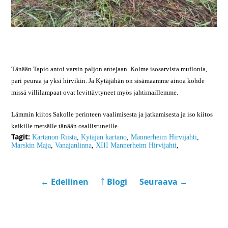
Tänään Tapio antoi varsin paljon antejaan. Kolme isosarvista muflonia,
pari peuraa ja yksi hirvikin. Ja Kytäjähän on sisämaamme ainoa kohde
missä villilampaat ovat levittäytyneet myös jahtimaillemme.
Lämmin kiitos Sakolle perinteen vaalimisesta ja jatkamisesta ja iso kiitos
kaikille metsälle tänään osallistuneille.
Tagit:
Kartanon Riista
,
Kytäjän kartano
,
Mannerheim Hirvijahti
,
Marskin Maja
,
Vanajanlinna
,
XIII Mannerheim Hirvijahti
,
← Edellinen
￪ Blogi
Seuraava →