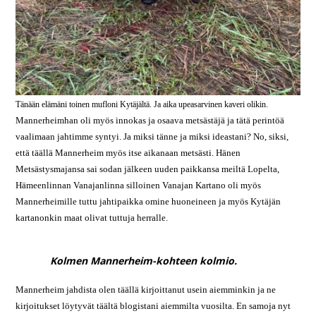
Tänään elämäni toinen mufloni Kytäjältä. Ja aika upeasarvinen kaveri olikin.
Mannerheimhan oli myös innokas ja osaava metsästäjä ja tätä perintöä
vaalimaan jahtimme syntyi. Ja miksi tänne ja miksi ideastani? No, siksi,
että täällä Mannerheim myös itse aikanaan metsästi. Hänen
Metsästysmajansa sai sodan jälkeen uuden paikkansa meiltä Lopelta,
Hämeenlinnan Vanajanlinna silloinen Vanajan Kartano oli myös
Mannerheimille tuttu jahtipaikka omine huoneineen ja myös Kytäjän
kartanonkin maat olivat tuttuja herralle.
Kolmen Mannerheim-kohteen kolmio.
Mannerheim jahdista olen täällä kirjoittanut usein aiemminkin ja ne
kirjoitukset löytyvät täältä blogistani aiemmilta vuosilta. En samoja nyt