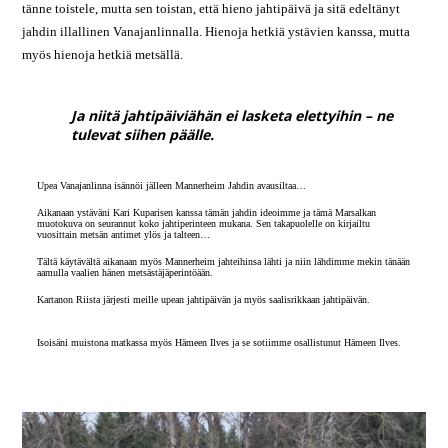
tänne toistele, mutta sen toistan, että hieno jahtipäivä ja sitä edeltänyt
jahdin illallinen Vanajanlinnalla. Hienoja hetkiä ystävien kanssa, mutta
myös hienoja hetkiä metsällä.
Ja niitä jahtipäiviähän ei lasketa elettyihin – ne
tulevat siihen päälle.
Upea Vanajanlinna isännöi jälleen Mannerheim Jahdin avausiltaa…
Aikanaan ystäväni Kari Kuparisen kanssa tämän jahdin ideoimme ja tämä Marsalkan
muotokuva on seurannut koko jahtiperinteen mukana. Sen takapuolelle on kirjailtu
vuosittain metsän antimet ylös ja talteen…
Tältä käytävältä aikanaan myös Mannerheim jahteihinsa lähti ja niin lähdimme mekin tänään
aamulla vaalien hänen metsästäjäperintöään.
Kartanon Riista järjesti meille upean jahtipäivän ja myös saalisrikkaan jahtipäivän.
Isoisäni muistona matkassa myös Hämeen Ilves ja se sotiimme osallistunut Hämeen Ilves.