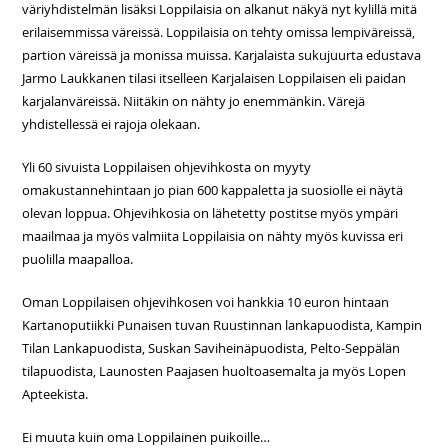
väriyhdistelmän lisäksi Loppilaisia on alkanut näkyä nyt kylillä mitä
erilaisemmissa väreissä. Loppilaisia on tehty omissa lempiväreissä,
partion väreissä ja monissa muissa. Karjalaista sukujuurta edustava
Jarmo Laukkanen tilasi itselleen Karjalaisen Loppilaisen eli paidan
karjalanväreissä. Niitäkin on nähty jo enemmänkin. Värejä
yhdistellessä ei rajoja olekaan.
Yli 60 sivuista Loppilaisen ohjevihkosta on myyty
omakustannehintaan jo pian 600 kappaletta ja suosiolle ei näytä
olevan loppua. Ohjevihkosia on lähetetty postitse myös ympäri
maailmaa ja myös valmiita Loppilaisia on nähty myös kuvissa eri
puolilla maapalloa.
Oman Loppilaisen ohjevihkosen voi hankkia 10 euron hintaan
Kartanoputiikki Punaisen tuvan Ruustinnan lankapuodista, Kampin
Tilan Lankapuodista, Suskan Saviheinäpuodista, Pelto-Seppälän
tilapuodista, Launosten Paajasen huoltoasemalta ja myös Lopen
Apteekista.
Ei muuta kuin oma Loppilainen puikoille…