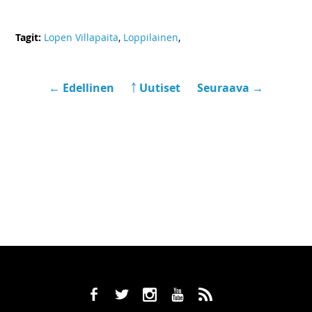
Tagit:
Lopen Villapaita
,
Loppilainen
,
← Edellinen
￪ Uutiset
Seuraava →
b
a
x
r
,