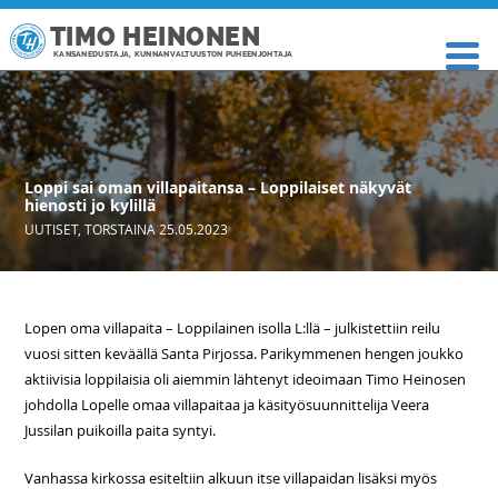
TIMO HEINONEN
KANSANEDUSTAJA, KUNNANVALTUUSTON PUHEENJOHTAJA
Loppi sai oman villapaitansa – Loppilaiset näkyvät
hienosti jo kylillä
UUTISET
,
TORSTAINA 25.05.2023
Lopen oma villapaita – Loppilainen isolla L:llä – julkistettiin reilu
vuosi sitten keväällä Santa Pirjossa. Parikymmenen hengen joukko
aktiivisia loppilaisia oli aiemmin lähtenyt ideoimaan Timo Heinosen
johdolla Lopelle omaa villapaitaa ja käsityösuunnittelija Veera
Jussilan puikoilla paita syntyi.
Vanhassa kirkossa esiteltiin alkuun itse villapaidan lisäksi myös