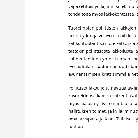
vapaaehtoistyöllä, niin sillekin pi
tehdä töitä myös lakkokohteissa l
Tuoreimpien poliittisten lakkoje
lukien ydin- ja vesivoimalaitoksia
sähköntuotantoon tule katkoksia a
tästäkin poliittisesta lakkoilusta 
kohdentaminen yhteiskunnan kanna
työrauhalainsäädännön uudistamist
avunantamisen kriittisimmillä het
Poliittiset lakot, joita näyttää 
kavereidensa kanssa vaikeuttavat 
myös laajasti yritystoimintaa ja
hallituksen toimet. Ja kyllä, minu
omalla vapaa-ajallaan. Tällaiset ty
haittaa.