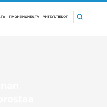
STÄ
TIMOHEINONEN.TV
YHTEYSTIEDOT
nnan
orostaa