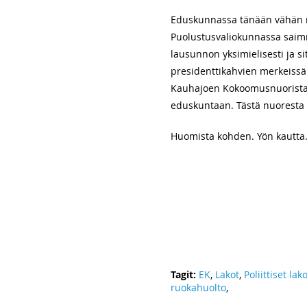
Eduskunnassa tänään vähän 
Puolustusvaliokunnassa saim
lausunnon yksimielisesti ja s
presidenttikahvien merkeissä
Kauhajoen Kokoomusnuorista E
eduskuntaan. Tästä nuoresta 
Huomista kohden. Yön kautta
Tagit:
EK
,
Lakot
,
Poliittiset lak
ruokahuolto
,