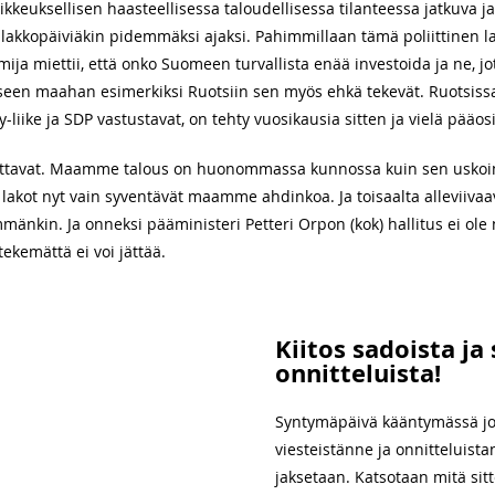
oikkeuksellisen haasteellisessa taloudellisessa tilanteessa jatkuva ja
e lakkopäiviäkin pidemmäksi ajaksi. Pahimmillaan tämä poliittinen 
a miettii, että onko Suomeen turvallista enää investoida ja ne, jo
iseen maahan esimerkiksi Ruotsiin sen myös ehkä tekevät. Ruotsi
-liike ja SDP vastustavat, on tehty vuosikausia sitten ja vielä pääo
estuttavat. Maamme talous on huonommassa kunnossa kuin sen us
 lakot nyt vain syventävät maamme ahdinkoa. Ja toisaalta alleviivaav
änkin. Ja onneksi pääministeri Petteri Orpon (kok) hallitus ei ole 
tekemättä ei voi jättää.
Kiitos sadoista ja
onnitteluista!
Syntymäpäivä kääntymässä jo il
viesteistänne ja onnitteluista
jaksetaan. Katsotaan mitä sit