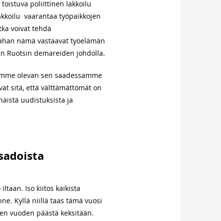
 toistuva poliittinen lakkoilu
lakkoilu vaarantaa työpaikkojen
tka voivat tehdä
ssahan nämä vastaavat työelämän
sin Ruotsin demareiden johdolla.
koimme olevan sen saadessamme
at sitä, että välttämättömät on
näistä uudistuksista ja
 sadoista
taan. Iso kiitos kaikista
nne. Kyllä niillä taas tämä vuosi
ten vuoden päästä keksitään.