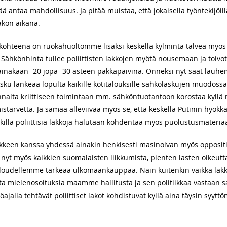
tää antaa mahdollisuus. Ja pitää muistaa, että jokaisella työntekijöi
akon aikana.
n kohteena on ruokahuoltomme lisäksi keskellä kylmintä talvea m
. Sähkönhinta tullee poliittisten lakkojen myötä nousemaan ja toivot
inakaan -20 jopa -30 asteen pakkapäivinä. Onneksi nyt säät lauhem
lasku lankeaa lopulta kaikille kotitalouksille sähkölaskujen muodossa.
lta kriittiseen toimintaan mm. sähköntuotantoon korostaa kyllä 
arvetta. Ja samaa alleviivaa myös se, että keskellä Putinin hyökk
killä poliittisia lakkoja halutaan kohdentaa myös puolustusmateria
ay-liikkeen kanssa yhdessä ainakin henkisesti masinoivan myös oppo
nyt myös kaikkien suomalaisten liikkumista, pienten lasten oikeutt
 taloudellemme tärkeää ulkomaankauppaa. Näin kuitenkin vaikka l
sta mielenosoituksia maamme hallitusta ja sen politiikkaa vastaan saa
öajalla tehtävät poliittiset lakot kohdistuvat kyllä aina täysin syyt