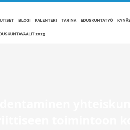
UTISET
BLOGI
KALENTERI
TARINA
EDUSKUNTATYÖ
KYNÄ
DUSKUNTAVAALIT 2023
hdentaminen yhteisku
iittiseen toimintoon k