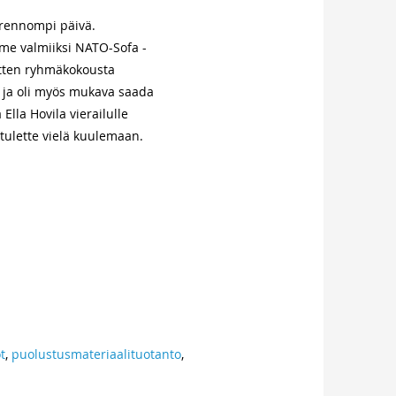
rennompi päivä.
me valmiiksi NATO-Sofa -
itten ryhmäkokousta
 ja oli myös mukava saada
lla Hovila vierailulle
tulette vielä kuulemaan.
.
ot
,
puolustusmateriaalituotanto
,