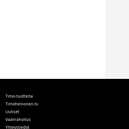
Timo-tuotteita
Timoheinonen.tv
Uutiset
Vaalirahoitus
Yhteystiedot