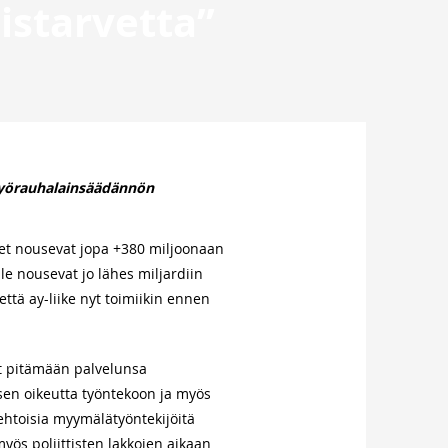
starvetta”
työrauhalainsäädännön
ykset nousevat jopa +380 miljoonaan
le nousevat jo lähes miljardiin
 että ay-liike nyt toimiikin ennen
nyt pitämään palvelunsa
aisen oikeutta työntekoon ja myös
aaehtoisia myymälätyöntekijöitä
ös poliittisten lakkojen aikaan