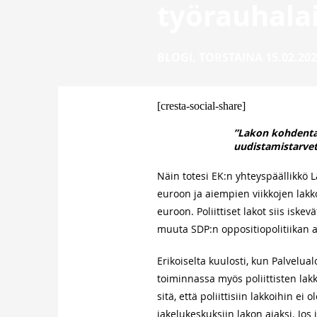
työrauhala
BLOGI
,
TORSTAINA 15.02.20
[cresta-social-share]
”Lakon kohdenta
uudistamistarvet
Näin totesi EK:n yhteyspäällikkö L
euroon ja aiempien viikkojen lakk
euroon. Poliittiset lakot siis iske
muuta SDP:n oppositiopolitiikan ag
Erikoiselta kuulosti, kun Palvelua
toiminnassa myös poliittisten lakk
sitä, että poliittisiin lakkoihin 
jakelukeskuksiin lakon ajaksi. J