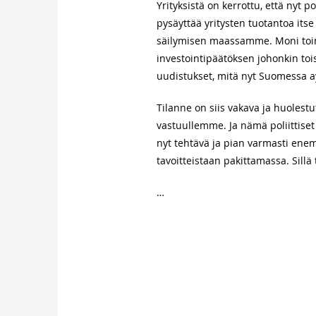
Yrityksistä on kerrottu, että nyt p
pysäyttää yritysten tuotantoa its
säilymisen maassamme. Moni toimij
investointipäätöksen johonkin to
uudistukset, mitä nyt Suomessa ay
Tilanne on siis vakava ja huol
vastuullemme. Ja nämä poliittiset
nyt tehtävä ja pian varmasti enemm
tavoitteistaan pakittamassa. Sillä 
…