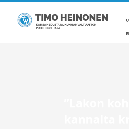
TIMO HEINONEN
U
KANSANEDUSTAJA, KUNNANVALTUUSTON
PUHEENJOHTAJA
E
”Lakon ko
kannalta kr