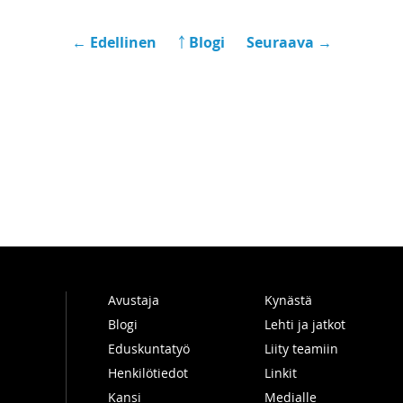
← Edellinen
￪ Blogi
Seuraava →
Avustaja
Kynästä
Blogi
Lehti ja jatkot
Eduskuntatyö
Liity teamiin
Henkilötiedot
Linkit
Kansi
Medialle