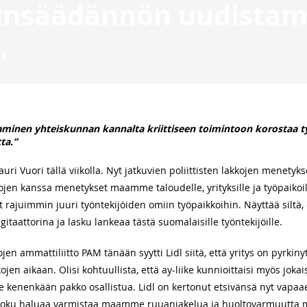
insäädännön uudistami
24
minen yhteiskunnan kannalta kriittiseen toimintoon korostaa 
ta.”
auri Vuori tällä viikolla. Nyt jatkuvien poliittisten lakkojen menet
ojen kanssa menetykset maamme taloudelle, yrityksille ja työpaikoil
vät rajuimmin juuri työntekijöiden omiin työpaikkoihin. Näyttää siltä,
itaattorina ja lasku lankeaa tästä suomalaisille työntekijöille.
lojen ammattiliitto PAM tänään syytti Lidl siitä, että yritys on pyrki
ojen aikaan. Olisi kohtuullista, että ay-liike kunnioittaisi myös jok
ei ole kenenkään pakko osallistua. Lidl on kertonut etsivänsä nyt vap
os joku haluaa varmistaa maamme ruuanjakelua ja huoltovarmuutta my