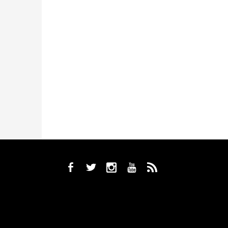
b
a
x
r
,