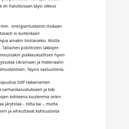
llä on halutessaan täysi oikeus
yös mm. energiantuotanto mukaan
tavasti ei kuitenkaan
pia ainakin toistaiseksi. Mutta
 Tällainen poliittisten lakkojen
minustakin poikkeuksellisen hyvin
äyssotaa Ukrainaan ja materiaalin
alituotantoon. Täysin vastuutonta.
sitiopuolue SDP Hakaniemen
a varhaiskasvatukseen ja toki
akkojen kohteena kuulemma onkin
 järjestää – totta kai -, mutta
tömiin ja aiheuttavat kohtuutonta