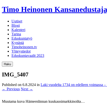
Timo Heinonen
Kansanedustaja
Uutiset
Blogi
Kalenteri
Tarina
Eduskuntatyö
Kynästä
Timoheinonen.tv
Yhteystiedot
Eduskuntavaalit 2023
Haku
IMG_5407
Published on
6.8.2024
in
Laki vuodelta 1734 on edelleen voimassa –
←
Previous
Next
→
Muutama kuva Hämeenlinnan kuukausimarkkinoilta…