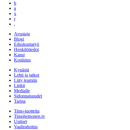
b
a
x
r
,
Avustaja
Blogi
Eduskuntatyö
Henkilötiedot
Kansi
Koulutus
Kynästä
Lehti ja jatkot
Liity teamiin
Linkit
Medialle
Sidonnaisuudet
Tarina
Timo-tuotteita
Timoheinonen.tv
Uutiset
Vaalirahoitus